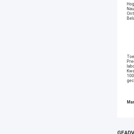
Hog
Nau
Ont
Bel
Toe
Pre
lab
Kwa
100
gec
Mar
GEADV