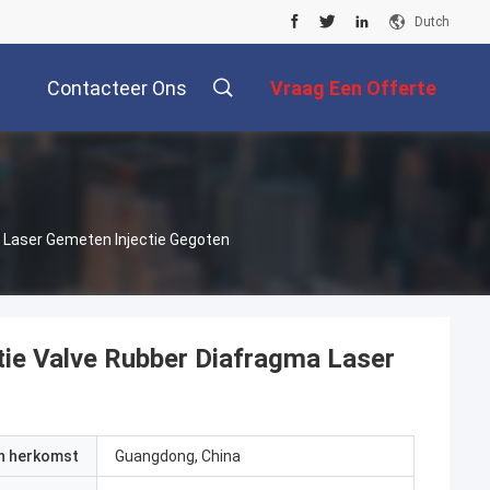
Dutch
Contacteer Ons
Vraag Een Offerte
Aan
a Laser Gemeten Injectie Gegoten
tie Valve Rubber Diafragma Laser
an herkomst
Guangdong, China