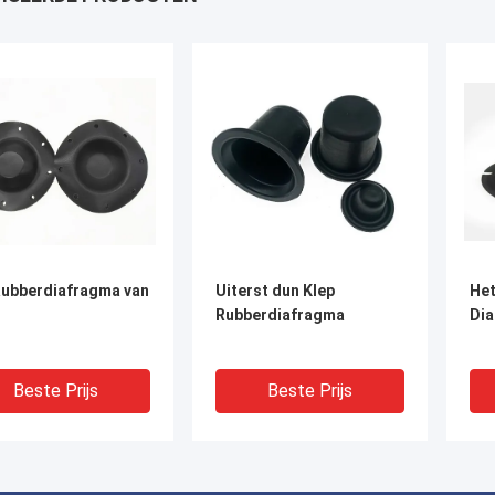
Rubberdiafragma van
Uiterst dun Klep
Het
Rubberdiafragma
Dia
Beste Prijs
Beste Prijs