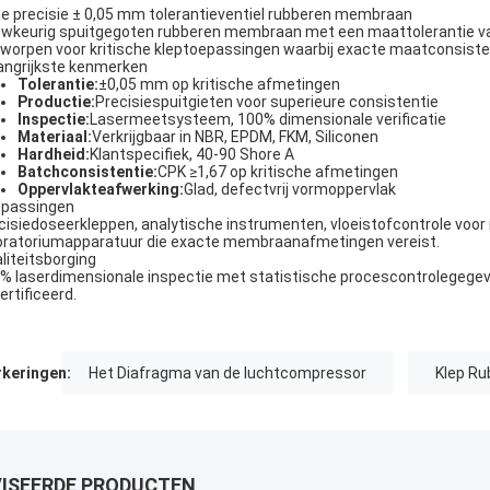
e precisie ± 0,05 mm tolerantieventiel rubberen membraan
wkeurig spuitgegoten rubberen membraan met een maattolerantie van
worpen voor kritische kleptoepassingen waarbij exacte maatconsisten
angrijkste kenmerken
Tolerantie:
±0,05 mm op kritische afmetingen
Productie:
Precisiespuitgieten voor superieure consistentie
Inspectie:
Lasermeetsysteem, 100% dimensionale verificatie
Materiaal:
Verkrijgbaar in NBR, EPDM, FKM, Siliconen
Hardheid:
Klantspecifiek, 40-90 Shore A
Batchconsistentie:
CPK ≥1,67 op kritische afmetingen
Oppervlakteafwerking:
Glad, defectvrij vormoppervlak
passingen
cisiedoseerkleppen, analytische instrumenten, vloeistofcontrole voor
oratoriumapparatuur die exacte membraanafmetingen vereist.
liteitsborging
% laserdimensionale inspectie met statistische procescontrolegegev
ertificeerd.
keringen:
Het Diafragma van de luchtcompressor
Klep R
ISEERDE PRODUCTEN