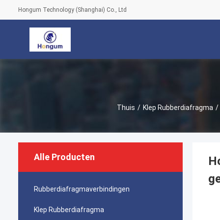
Hongum Technology (Shanghai) Co., Ltd
Thuis
/
Klep Rubberdiafragma
/
Alle Producten
Ho
ge
Rubberdiafragmaverbindingen
Klep Rubberdiafragma