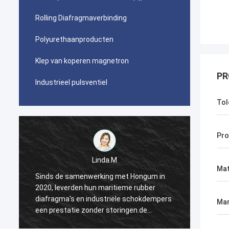
Rolling Diafragmaverbinding
Polyurethaanproducten
Klep van koperen magnetron
PR
Industrieel pulsventiel
Tol
Pro
Linda.M
Mat
Sinds de samenwerking met Hongum in
Sinds 
2020, leverden hun maritieme rubber
2020, 
s
diafragma's en industriële schokdempers
diafra
Mar
een prestatie zonder storingen.de
een pr
ononderbroken werking van onze
ononde