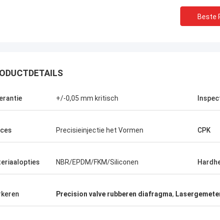
Beste P
ODUCTDETAILS
erantie
+/-0,05 mm kritisch
Inspec
ces
Precisieinjectie het Vormen
CPK
Linda.M
eriaalopties
NBR/EPDM/FKM/Siliconen
Hardhe
de samenwerking met Hongum in
leverden hun maritieme rubber
gma's en industriële schokdempers
keren
Precision valve rubberen diafragma
,
Lasergemeten
estatie zonder storingen.de
rbroken werking van onze