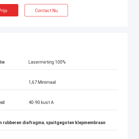
rijs
Contact Nu
tie
Lasermeting 100%
1,67 Minimaal
id
40-90 kust A
 rubberen diafragma
,
spuitgegoten klepmembraan