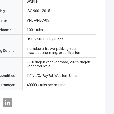
m
WNRLN
ing
ISO 9001:2015
mmer
VRD-PREC-05
elaantal
100 stuks
USD 2.50-15.00 / Piece
Individuele trayverpakking voor
g Details
maatbescherming, exportkarton
7-10 dagen voor voorraad, 20-25 dagen
voor productie
condities
T/T, L/C, PayPal, Western Union
 vermogen
40000 stuks per maand