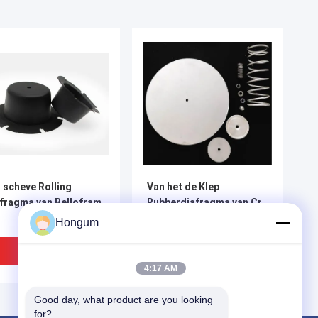
 scheve Rolling
Van het de Klep
fragma van Bellofram
Rubberdiafragma van Cr
de Materiële Lage Druk
Hongum
blaast Klepuitrustingen
Diaphrgams weg
Beste Prijs
Beste Prijs
4:17 AM
Good day, what product are you looking 
for?