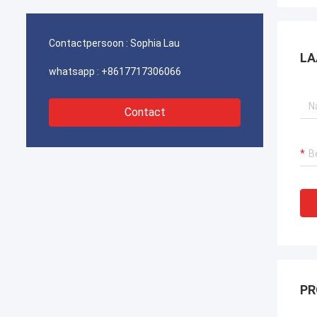
havenkraan verzekeren, bagger
havenk
voortstuwingssystemen en LNG-carrier
voorts
apparatuur.
appara
Contactpersoon :
Sophia Lau
LA
whatsapp :
+8617717306066
Contact
PR