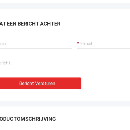
raan verzekeren, bagger
tuwingssystemen en LNG-carrier
tuur.
AT EEN BERICHT ACHTER
Bericht Versturen
ODUCTOMSCHRIJVING