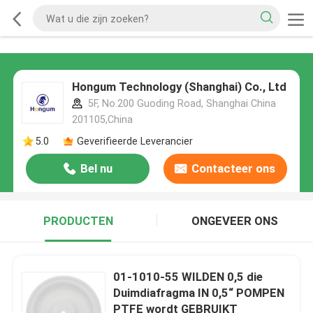
Hongum Technology (Shanghai) Co., Ltd
5F, No.200 Guoding Road, Shanghai China
201105,China
5.0
Geverifieerde Leverancier
Bel nu
Contacteer ons
PRODUCTEN
ONGEVEER ONS
01-1010-55 WILDEN 0,5 die
Duimdiafragma IN 0,5“ POMPEN
PTFE wordt GEBRUIKT