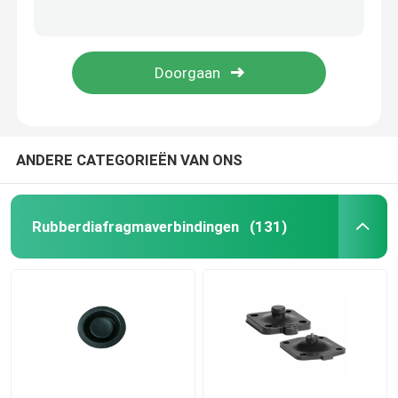
Nelson Sprinkler Leslie Valve Diaphragm-Membraanoem
Uiterst dunne Rubber de Verbindings Rubberring van de Flenspakking Gelamineerde Rubbersamenstelling
Het Diafragma van de solenoïdeklep
Corrosiebestendige Rubberptfe Samengestelde Diafragma van de klep het Rubber pakking
Het Samengestelde Rubberdiafragma van PTFE voor de In werking gestelde Pomp van de Diafragmaklep Lucht
Metende pompdiafragma
Het diafragma van de impulsklep
ANDERE CATEGORIEËN VAN ONS
Pneumatisch klepdiafragma
Rubberdiafragmaverbindingen
(131)
Samengesteld diafragma
rubberschokbreker
Rubberflenspakking