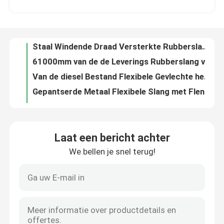
Staal Windende Draad Versterkte Rubberslang voor Gravuretechniek
61000mm van de de Leverings Rubberslang van de Waterolie de Slijtageweerstand
fabriekstour
Van de diesel Bestand Flexibele Gevlechte het Metaal Windende Slang 61000mm Benzineslang
Gepantserde Metaal Flexibele Slang met Flens 312mm Dikte
Kwaliteitscontrole
Van een flens voorzien Zachte de Verbindingsslang 312mm van de Roestvrij staal Flexibele Slang Dikte
312mm Flenstype van de Douane Flexibele Slang Pijpoem Druk 0-50MPa
Nieuws
De douanegrootte PE/PTFE vlechtte de Hydraulische Alkali Bestand Pijp van Slangmesh explosion proof flexible acid
Van het het Metaalroestvrije staal van PTFE de Flexibele Slang Schokbrekende Slang
Gevallen
10mm Roestvrij staal Flexibele Slang met Kabel die Beschermingskoker inpassen
Laat een bericht achter
Plastiek Gevoerde Douane 312mm van de Roestvrij staal Flexibele Slang Dikte
We bellen je snel terug!
Vraag een offerte
Van de het Roestvrije staal Flexibele Slang van het gootsteengebruik de Explosiebestendige Slang
Van de het Voedselrang van PTFE Samengestelde Rubber de Flenspakking Aangepaste Grootte
Van de de Flenspakking van de starheidscompressie Rubber de Samenstellings Ingekapselde EPDM Pakking
Rubberdiafragmaverbindingen
Aangepaste van de de Flenspakking PTFE EPDM van Heterotype Rubber de Klep Rubberverbinding
DN10 aan van de de Flenspakking PTFE van DN100 de Rubberuitrusting van het de Pompdiafragma Samengestelde Lucht In werking gestelde
Klep Rubberdiafragma