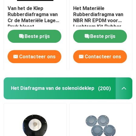
Van het de Klep
Het Materiële
Industrieel pulsventiel
Rubberdiafragma van
Rubberdiafragma van
Cr de Materiële Lage
NBR NR EPDM voor
Druk blaast
Luchtrem Kit Rubber
Klepuitrustingen
Diaphragm
Beste prijs
Beste prijs
Diaphrgams weg
Contacteer ons
Contacteer ons
Het Diafragma van de solenoïdeklep
(200)