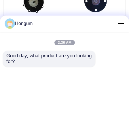
Diafragma voor DMFZ-
Van de de Filterimpuls
Hongum
Klep van de Reeks de
van Cr Fr de
Elektromagnetische
Klepdiafragma het
Impuls
Verouderen Weerstand
2:30 AM
Beste prijs
Beste prijs
Good day, what product are you looking 
for?
Contacteer ons
Contacteer ons
Bekijk meer
Thuis
Ongeveer ons
Contacteer ons
Desktop Site
Sitemap
Privacybeleid