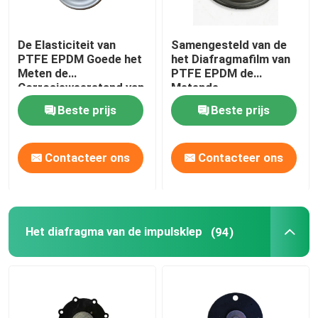
De Elasticiteit van
Samengesteld van de
PTFE EPDM Goede het
het Diafragmafilm van
Meten de
PTFE EPDM de
Corrosieweerstand van
Metende
het Pompdiafragma
Pompdiafragma
Beste prijs
Beste prijs
Contacteer ons
Contacteer ons
Het diafragma van de impulsklep
(94)