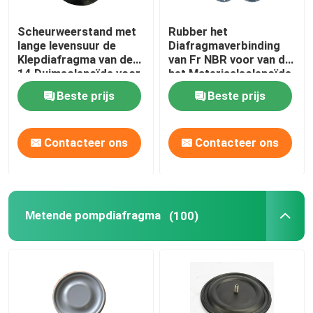
Scheurweerstand met
Rubber het
lange levensuur de
Diafragmaverbinding
Klepdiafragma van de
van Fr NBR voor van de
14 Duimsolenoïde voor
het Materiaalsolenoïde
de Verwijdering van het
van de Stofverwijdering
Beste prijs
Beste prijs
Elektrische
de Klepdiafragma
centralestof
Contacteer ons
Contacteer ons
Metende pompdiafragma
(100)