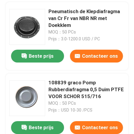
Pneumatisch de Klepdiafragma
van Cr Fr van NBR NR met
Doekklem
MOQ：50 PCs
Prijs：3.0-1200.0 USD / PC
Beste prijs
Contacteer ons
108839 graco Pomp
Rubberdiafragma 0,5 Duim PTFE
Huis
VOOR SCHOR 515/716
MOQ：50 PCs
Prijs：USD 10-30 /PCS
Producten
Beste prijs
Contacteer ons
Windend Concrete Pompgraafwerktuig Hydraulic Rubber Hose 45MPA
Over ons