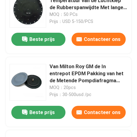
Temperatuur van de Luchtklep
de Rubberspanwijdte Met lange
levensuur voor Uitbarstingsklep
MOQ：50 PCs
Prijs：USD 5-150/PCS
Beste prijs
Contacteer ons
Van Milton Roy GM de In
entrepot EPDM Pakking van het
de Metende Pompdiafragma
PTFE
MOQ：20pcs
Prijs：30-500usd /pc
Beste prijs
Contacteer ons