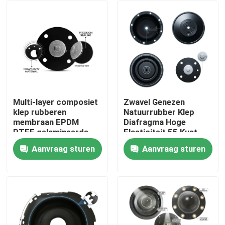
Multi-layer composiet
Zwavel Genezen
klep rubberen
Natuurrubber Klep
membraan EPDM
Diafragma Hoge
PTFE gelamineerde
Elasticiteit 55 Kust
chemische barrière
Een pneumatische
Aanvraag sturen
Aanvraag sturen
dubbele hardheid
actuator OEM
Huis
Producten
Over ons