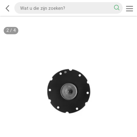
2
/
4