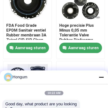
fabriekstour
FDA Food Grade
Hoge precisie Plus
Kwaliteitscontrole
EPDM Sanitair ventiel
Minus 0,05 mm
Rubber membraan 3A
Tolerantie Valve
Zuivel CIP SIP Clean
Rubber Diafragma
Nieuws
Steam Compatibel
Laser gemeten Injectie
Aanvraag sturen
Aanvraag sturen
gegoten
Gevallen
Vraag een offerte
Hongum
Rubberdiafragmaverbindingen
10:22 AM
Good day, what product are you looking 
Klep Rubberdiafragma