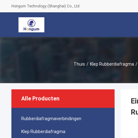
Hongum Technology (Shanghai) Co., Ltd
Thuis
/
Klep Rubberdiafragma
/
Alle Producten
Ei
R
Rubberdiafragmaverbindingen
Klep Rubberdiafragma