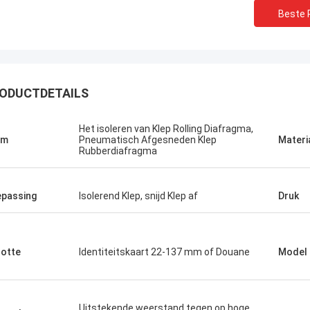
Beste P
ODUCTDETAILS
Het isoleren van Klep Rolling Diafragma,
am
Pneumatisch Afgesneden Klep
Materi
Rubberdiafragma
passing
Isolerend Klep, snijd Klep af
Druk
Linda.M
de samenwerking met Hongum in
otte
Identiteitskaart 22-137 mm of Douane
Model
leverden hun maritieme rubber
gma's en industriële schokdempers
estatie zonder storingen.de
rbroken werking van onze
Uitstekende weerstand tegen op hoge