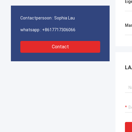
Eig
havenkraan verzekeren, bagger
havenk
voortstuwingssystemen en LNG-carrier
voorts
apparatuur.
appara
Contactpersoon :
Sophia Lau
Mar
whatsapp :
+8617717306066
Contact
LA