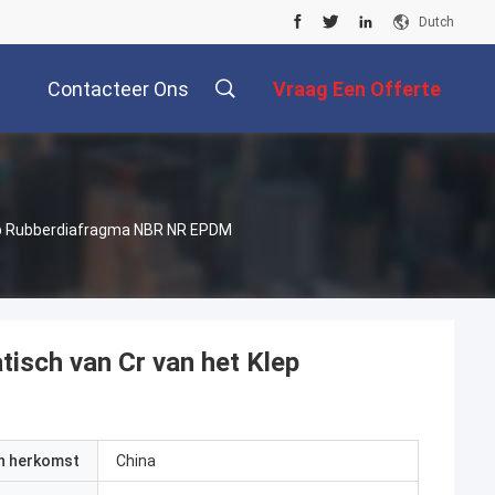
Dutch
Contacteer Ons
Vraag Een Offerte
Aan
ep Rubberdiafragma NBR NR EPDM
isch van Cr van het Klep
an herkomst
China