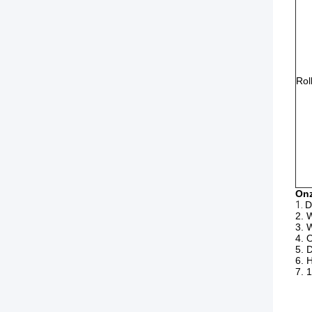
Rol
Onz
1.
D
2. 
3. 
4. 
5. 
6. H
7. 