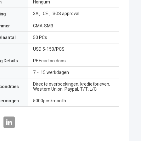
m
Hongum
3A、CE、SGS approval
ing
mmer
GMA-SM3
elaantal
50 PCs
USD 5-150/PCS
g Details
PE+carton doos
7 ~ 15 werkdagen
Directe overboekingen, kredietbrieven,
condities
Western Union, Paypal, T/T, L/C
 vermogen
5000pcs/month