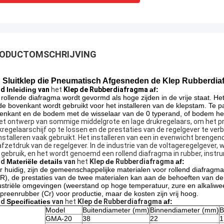
ODUCTOMSCHRIJVING
Sluitklep die Pneumatisch Afgesneden de Klep Rubberdi
jd
Inleiding
van
het
Klep de Rubberdiafragma
af:
 rollende diafragma wordt gevormd als hoge zijden in de vrije staat. 
de bovenkant wordt gebruikt voor het installeren van de klepstam. Te 
enkant en de bodem met de wisselaar van de 0 typerand, of bodem het
het ontwerp van sommige middelgrote en lage drukregelaars, om het p
kregelaarschijf op te lossen en de prestaties van de regelgever te v
installeren vaak gebruikt. Het installeren van een in evenwicht brenge
afzetdruk van de regelgever. In de industrie van de voltageregelgeve
 gebruik, en het wordt genoemd een rollend diafragma in rubber, instr
jd
Materiële details
van
het
Klep
de
Rubberdiafragma
af:
r huidig, zijn de gemeenschappelijke materialen voor rollend diafragma:
R), de prestaties van de twee materialen kan aan de behoeften van de
ustriële omgevingen (weerstand op hoge temperatuur, zure en alkaliw
preenrubber (Cr) voor productie, maar de kosten zijn vrij hoog.
jd
Specificaties
van
het
Klep de Rubberdiafragma
af:
Model
Buitendiameter (mm)
Binnendiameter (mm)
B
GMA-20
38
22
1