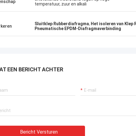
enschap
raan verzekeren, bagger
temperatuur, zuur en alkali
tuwingssystemen en LNG-carrier
tuur.
Sluitklep Rubberdiafragma
,
Het isoleren van Klep
keren
Pneumatische EPDM-Diafragmaverbinding
AT EEN BERICHT ACHTER
Bericht Versturen