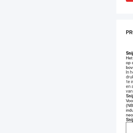
PR
Sni
Het
op 
bov
In 
dru
te 
en 
van
Sni
Voo
(NB
ind
neo
Sni