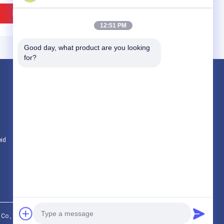
blaast Klepuitrustingen
Diaphrgams weg
Beste Prijs
Beste Prijs
12:51 PM
Good day, what product are you looking 
for?
Producten
Rubberdiafragmaverbindingen
Klep Rubberdiafragma
Het Diafragma van de solenoïdeklep
eid
Alle categorieën
 het de
Van de het Diafragmaolie
pdiafragma van Cr van
van de neopreen blaast
R NR EPDM FKM
de Materiële Klep Rubber
eumatisch Afgesneden
de Weerstands Lage
Klep Rubberdiafragma
Druk Klep Kit Diaphragm
Beste Prijs
Beste Prijs
weg
., Ltd. All Rights Reserved.