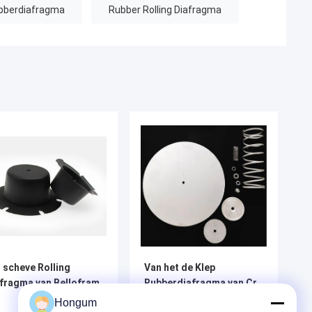
ubberdiafragma
Rubber Rolling Diafragma
 scheve Rolling
Van het de Klep
fragma van Bellofram
Rubberdiafragma van Cr
de Materiële Lage Druk
Hongum