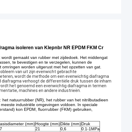
afragma isoleren van Klepnbr NR EPDM FKM Cr
Het wordt gemaakt van rubber met zijdedoek. Het middengat
passen, te bevestigen en te verzegelen, kunnen de
 omringen worden uitgerust met het opzetten van gat.
robleem van uit zijn evenwicht gebrachte
erbeteren, wordt de methode om een evenwichtig diafragma
nd diafragma verhoogt de differentiële druk tussen de inham
r, wordt het genoemd een evenwichtig diafragma in termen
umentatie, machines en andere industrieën.
 het natuurrubber (NR), het rubber van het nitrilbutadieen
 meeste industriële omgevingen voldoen. In speciale
eerstand) kon EPDM, fluorrubber (FKM) gebruiken,
asisdiameter (mm)
Hoogte (mm)
Dikte (mm)
Druk
7
21
0,6
0.1-1MPa