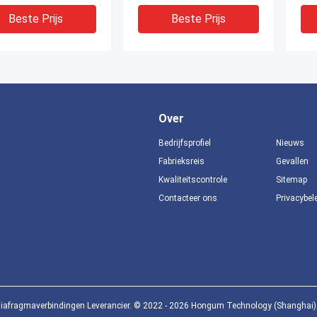
Beste Prijs
Beste Prijs
Over
Bedrijfsprofiel
Nieuws
Fabrieksreis
Gevallen
Kwaliteitscontrole
Sitemap
Contacteer ons
Privacybel
ateriële
Industrieel FKM-de Klep
Van
erdiafragma van
Rubberdiafragma van Cr
Kle
NR EPDM voor
voor het Regelen van Klep
NB
trem Kit Rubber
Rolling Diafragma
Pn
hragm
de 
Beste Prijs
Beste Prijs
diafragmaverbindingen Leverancier. © 2022 - 2026 Hongum Technology (Shanghai) Co