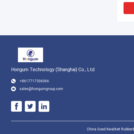
Hongum Technology (Shanghai) Co., Ltd
+8617717306066
sales@hongumgroup.com
Het M
Rubb
NBR 
Luch
Diap
China Goed Kwaliteit Rubber