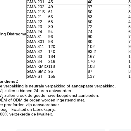
GMA-201
45
40
3
GMA-202
49
37
2
GMA-21S
61
50
3
GMA-21
63
53
4
GMA-22
65
50
4
GMA-23
80
72
5
GMA-24
94
74
6
ling Diafragma
GMA-31
96
90
7
GMA-301
98
80
7
GMA-311
120
102
9
GMA-32
140
93.2
8
GMA-33
184
167
1
GMA-34
216
170
1
GMA-KMIO
118
108
1
GMA-SM2
95
87
8
GMA-ST
155
137
1
e dienst:
e verpakking is neutrale verpakking of aangepaste verpakking.
Wij zullen u binnen 24 uren antwoorden.
Wij zullen u ook de goede naverkoopdienst aanbieden.
OEM of ODM de orden worden ingestemd met.
De proeforden zijn aanvaardbaar.
oog - kwaliteit en fabrieksprijs.
100% verzekerde de kwaliteit.