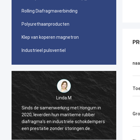
Rolling Diafragmaverbinding
Polyurethaanproducten
Klep van koperen magnetron
PR
Industrieel pulsventiel
na
Toe
Linda.M
Sinds de samenwerking met Hongum in
Sinds 
Gro
2020, leverden hun maritieme rubber
2020, 
s
diafragma's en industriële schokdempers
diafra
een prestatie zonder storingen.de
een pr
ononderbroken werking van onze
ononde