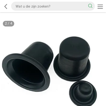
2
/
4