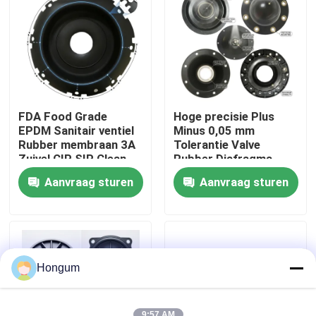
fabriekstour
Kwaliteitscontrole
FDA Food Grade
Hoge precisie Plus
Nieuws
EPDM Sanitair ventiel
Minus 0,05 mm
Rubber membraan 3A
Tolerantie Valve
Zuivel CIP SIP Clean
Rubber Diafragma
Steam Compatibel
Laser gemeten Injectie
Gevallen
Aanvraag sturen
Aanvraag sturen
gegoten
Vraag een offerte
Rubberdiafragmaverbindingen
Hongum
Klep Rubberdiafragma
9:57 AM