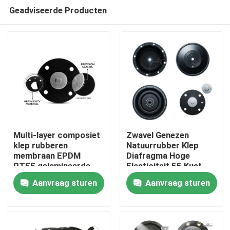
Geadviseerde Producten
Multi-layer composiet
Zwavel Genezen
klep rubberen
Natuurrubber Klep
membraan EPDM
Diafragma Hoge
Huis
PTFE gelamineerde
Elasticiteit 55 Kust
chemische barrière
Een pneumatische
Aanvraag sturen
Aanvraag sturen
dubbele hardheid
actuator OEM
Producten
Over ons