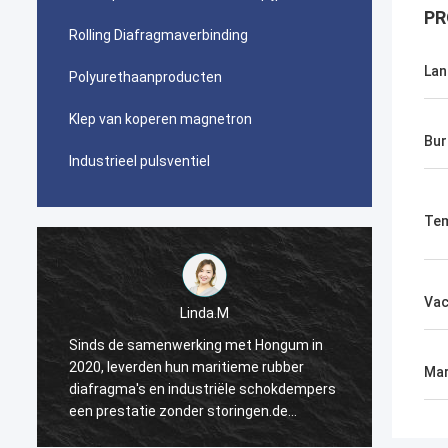
PR
Rolling Diafragmaverbinding
Lan
Polyurethaanproducten
Klep van koperen magnetron
Bur
Industrieel pulsventiel
Tem
Va
Linda.M
Sinds de samenwerking met Hongum in
Sinds 
2020, leverden hun maritieme rubber
2020, 
Mar
s
diafragma's en industriële schokdempers
diafra
een prestatie zonder storingen.de
een pr
ononderbroken werking van onze
ononde