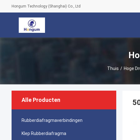
Hongum Technology (Shanghai) Co., Ltd
Ho
Thuis
/
Hoge Dr
Alle Producten
50
Rubberdiafragmaverbindingen
Klep Rubberdiafragma