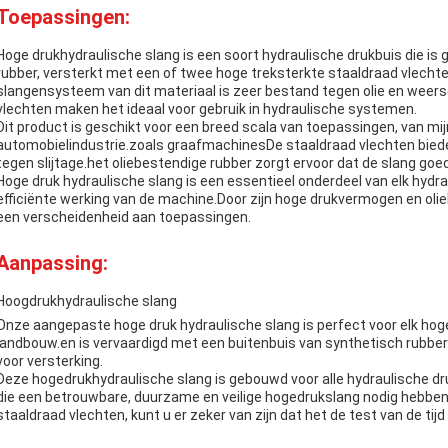
Toepassingen:
Hoge drukhydraulische slang is een soort hydraulische drukbuis die i
rubber, versterkt met een of twee hoge treksterkte staaldraad vlecht
slangensysteem van dit materiaal is zeer bestand tegen olie en wee
vlechten maken het ideaal voor gebruik in hydraulische systemen.
Dit product is geschikt voor een breed scala van toepassingen, van mi
automobielindustrie.zoals graafmachinesDe staaldraad vlechten bied
tegen slijtage.het oliebestendige rubber zorgt ervoor dat de slang goe
Hoge druk hydraulische slang is een essentieel onderdeel van elk hydr
efficiënte werking van de machine.Door zijn hoge drukvermogen en oli
een verscheidenheid aan toepassingen.
Aanpassing:
Hoogdrukhydraulische slang
Onze aangepaste hoge druk hydraulische slang is perfect voor elk hoge
landbouw.en is vervaardigd met een buitenbuis van synthetisch rubbe
voor versterking.
Deze hogedrukhydraulische slang is gebouwd voor alle hydraulische d
die een betrouwbare, duurzame en veilige hogedrukslang nodig hebben
staaldraad vlechten, kunt u er zeker van zijn dat het de test van de tijd