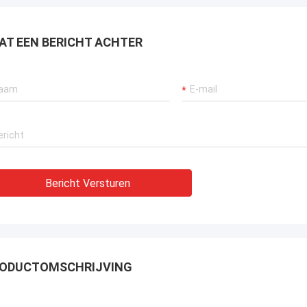
raan verzekeren, bagger
tuwingssystemen en LNG-carrier
tuur.
AT EEN BERICHT ACHTER
Bericht Versturen
ODUCTOMSCHRIJVING