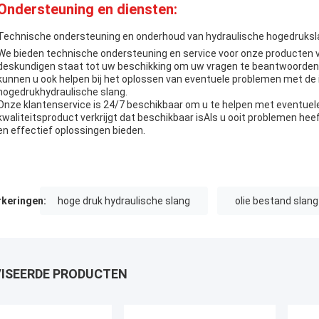
Ondersteuning en diensten:
Technische ondersteuning en onderhoud van hydraulische hogedruks
We bieden technische ondersteuning en service voor onze producten 
deskundigen staat tot uw beschikking om uw vragen te beantwoorden 
kunnen u ook helpen bij het oplossen van eventuele problemen met de i
hogedrukhydraulische slang.
Onze klantenservice is 24/7 beschikbaar om u te helpen met eventuele 
kwaliteitsproduct verkrijgt dat beschikbaar isAls u ooit problemen hee
en effectief oplossingen bieden.
keringen:
hoge druk hydraulische slang
olie bestand slang
ISEERDE PRODUCTEN