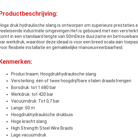
Productbeschrijving:
Hoge druk hydraulische slang is ontworpen om superieure prestaties en
veeleisende industriële omgevingen.Het is gebouwd met een versterkt
komt in een standaard lengte van 50mDeze duurzame en betrouwbare s
bar werkdruk, waardoor deze ideaal is voor een breed scala aan toep
voor flexibele installatie en gemakkelijke manoeuvreerbaarheid.
Kenmerken:
Productnaam: Hoogdrukhydraulische slang
Versterking: één of twee hoogdrijfbare stalen draadstrengen
Borsdruk: tot 1.680 bar
Werkdruk: tot 420 bar
Vacuümdruk: Tot 0,7 bar
Lange: 50 m
Hoogdrukhydraulische drukbuis
Hoge kracht slang
High Strength Steel Wire Braids
Lage vacuümdruk