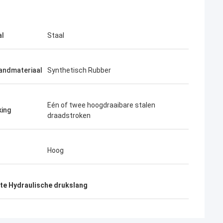
al
Staal
andmateriaal
Synthetisch Rubber
Eén of twee hoogdraaibare stalen
king
draadstroken
Hoog
gte Hydraulische drukslang