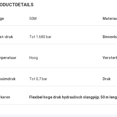
ODUCTDETAILS
ge
50M
Materia
st-druk
Tot 1.680 bar
Binnenb
peratuur
Hoog
Verster
cuümdruk
Tot 0,7 bar
Druk
Linda.M
de samenwerking met Hongum in
leverden hun maritieme rubber
keren
Flexibel hoge druk hydraulisch slangpijp
,
50 m len
gma's en industriële schokdempers
estatie zonder storingen.de
rbroken werking van onze