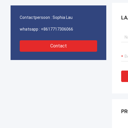
havenkraan verzekeren, bagger
havenk
voortstuwingssystemen en LNG-carrier
voorts
apparatuur.
appara
LA
Contactpersoon :
Sophia Lau
whatsapp :
+8617717306066
Contact
PR