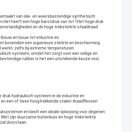
s gemaakt van olie- en weersbestendige synthetisch
en.Het heeft een hoge barstdruk van tot 1Het hoge druk
rsomstandigheden.en de hoge treksterkte staaldraad
jnbouw en bouw tot industrie en
en bovendien een superieure sterkte en bescherming
d werkt, zelfs bij extreme temperaturen.
aulisch systeem, omdat het zorgt voor een veilige en
ebestendige rubber is het een uitstekende keuze voor
 druk hydraulisch systeem in de industrie en
r en een of twee hoogtrekkende stalen draadflessen
ruksystemen en biedt een ideale oplossing voor degenen
.Met zijn duurzame buitenbuis en hoge treksterkte
 zal doorstaan.