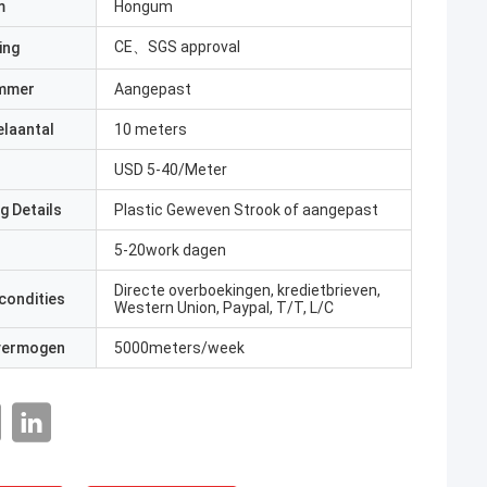
m
Hongum
CE、SGS approval
ing
mmer
Aangepast
elaantal
10 meters
USD 5-40/Meter
g Details
Plastic Geweven Strook of aangepast
5-20work dagen
Directe overboekingen, kredietbrieven,
condities
Western Union, Paypal, T/T, L/C
 vermogen
5000meters/week