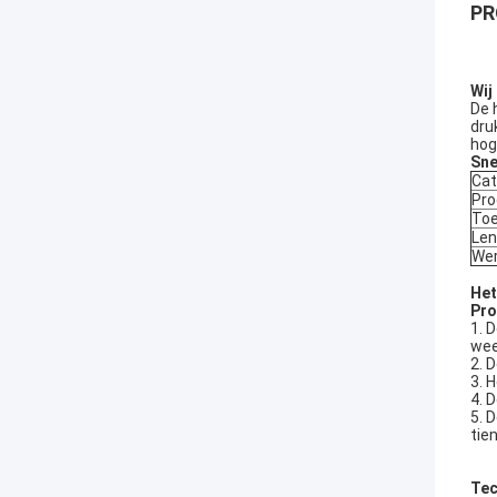
PR
Wij
De 
dru
hog
Sne
Cat
Pro
Toe
Len
Wer
Het
Pro
1. 
wee
2. 
3. 
4. 
5. 
tie
Tec