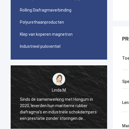
Rolling Diafragmaverbinding
Polyurethaanproducten
Klep van koperen magnetron
PR
Industrieel pulsventiel
Toe
Spe
Linda.M
Sinds de samenwerking met Hongum in
Sinds 
Len
2020, leverden hun maritieme rubber
2020, 
s
diafragma's en industriële schokdempers
diafra
een prestatie zonder storingen.de
een pr
ononderbroken werking van onze
ononde
Mar