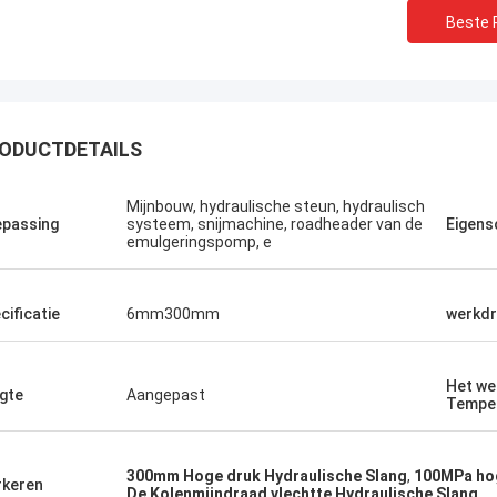
Beste P
ODUCTDETAILS
Mijnbouw, hydraulische steun, hydraulisch
passing
systeem, snijmachine, roadheader van de
Eigens
emulgeringspomp, e
cificatie
6mm300mm
werkdr
Linda.M
de samenwerking met Hongum in
Het we
gte
Aangepast
Tempe
leverden hun maritieme rubber
gma's en industriële schokdempers
estatie zonder storingen.de
300mm Hoge druk Hydraulische Slang
,
100MPa hog
rbroken werking van onze
keren
De Kolenmijndraad vlechtte Hydraulische Slang