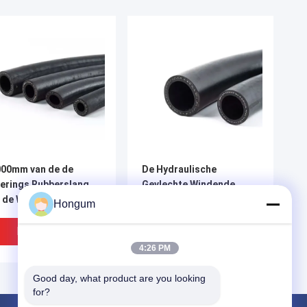
00mm van de de
De Hydraulische
erings Rubberslang
Gevlechte Windende
 de Waterolie de
Slang van de de Slang
Hongum
jtageweerstand
Grote Diameter van de
Laders voor
Beste Prijs
Beste Prijs
graafmachineshoge druk
4:26 PM
Good day, what product are you looking 
for?