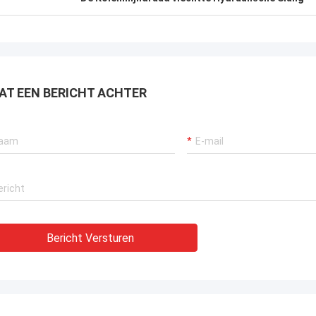
raan verzekeren, bagger
tuwingssystemen en LNG-carrier
tuur.
AT EEN BERICHT ACHTER
Bericht Versturen