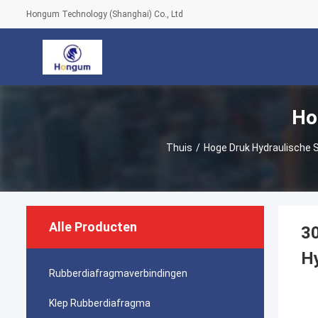
Hongum Technology (Shanghai) Co., Ltd
Ho
Thuis
/
Hoge Druk Hydraulische 
Alle Producten
30
H
Rubberdiafragmaverbindingen
Klep Rubberdiafragma