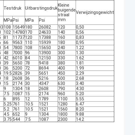
Kleine
Testdruk
Uitbarstingsdruk
buigende
Verwijzingsgewicht
straal
mm
MPa
Psi
MPa
Psi
33
108
15649
180
26082
120
0,50
3
102
14780
170
24633
140
0,56
5
81
11737
120
17388
160
0,83
6
66
9563
110
15939
180
0,95
0
54
7800
108
15650
240
1.22
5
48
7000
96
13900
300
1.30
0
42
6010
84
12150
330
1.62
0
39
5650
78
9418
380
1.81
0
36
5200
72
8694
400
1.99
4
19.5
2826
39
5651
450
2.29
9
18
2608
36
5216
500
2.68
9
15
2174
30
4347
630
3.40
9
1304
18
2608
790
4.30
7.5
1087
15
2174
960
5.20
6
895
12
1789
1100
5.55
5.25
761
10.5
1521
1280
6.47
5.2
761
10.5
1521
1560
8.20
4.5
652
9
1304
1800
9.88
3.75
544
7.5
1087
2300
14.2