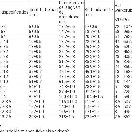
Diameter van
Het
de laag van
Identiteitskaart
Buitendiameter
werkdruk
ngspecificaties
de
mm
mm
staaldraad
MPa
Psi
mm
-72
5±0.5
13.2±0.6
17±0.8
72
104
-68
6±0.5
14.7±0.6
18.7±1.0
68
985
-54
8±0.5
16.7±0.6
20.7±1.0
54
782
0-44
10±0.5
18.7±0.6
22.7±1.0
44
637
3-36
13±0.5
22.2±0.8
26.2±1.2
36
520
6-32
16±0.5
25.2±0.8
29.2±1.2
32
462
9-28
19±0.5
28.2±0.8
32.2±1.2
28
405
2-26
22±0.5
31.2±0.8
35.2±1.2
26
375
5-24
25±0.5
34.9±0.8
38.9±1.2
24
350
2-13
32±0.7
42.1±0.8
46.1±1.5
13
188
8-12
38±0.7
48.1±0.8
52.1±1.5
12
178
1-10
51±0.7
61.5±0.8
65.5±1.5
10
144
4-6
64±1.0
74.8±1.0
78.8±1.5
6
895
6-5
76±1.0
87.4±1.0
91.4±1.5
5
725
9-4
89±1.0
100.4±1.0
104.4±1.5
4
580
02-3.5
102±1.0
115.0±1.0
119±1.5
3.5
507
27-3.5
127±1.0
140±1.0
145±1.5
3.5
507
52-3.0
152±1.0
166±1.0
171±1.5
3
435
03-2.5
203±1.0
218±1.5
224±2.0
2.5
362
A:
Kon u de klant-specifieke eis voldoen?