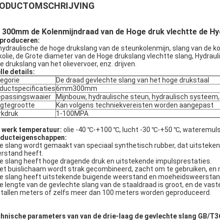
ODUCTOMSCHRIJVING
300mm de Kolenmijndraad van de Hoge druk vlechtte de Hy
 produceren:
hydraulische de hoge drukslang van de steunkolenmijn, slang van de ko
kolie, de Grote diameter van de Hoge drukslang vlechtte slang, Hydraul
e drukslang van het olievervoer, enz. drijven.
lle details:
egorie
De draad gevlechte slang van het hoge drukstaal
ductspecificaties
6mm300mm
passingswaaier
Mijnbouw, hydraulische steun, hydraulisch systeem
gtegrootte
Kan volgens techniekvereisten worden aangepast
kdruk
1-100MPA
 werk temperatuur:
olie -40 ℃-+100 ℃, lucht -30 ℃-+50 ℃, wateremulsi
ducteigenschappen:
De slang wordt gemaakt van speciaal synthetisch rubber, dat uitsteke
rstand heeft.
De slang heeft hoge dragende druk en uitstekende impulsprestaties.
Het buislichaam wordt strak gecombineerd, zacht om te gebruiken, en
De slang heeft uitstekende buigende weerstand en moeheidsweerstan
De lengte van de gevlechte slang van de staaldraad is groot, en de vas
ntallen meters of zelfs meer dan 100 meters worden geproduceerd.
hnische parameters van van de drie-laag de gevlechte slang GB/T