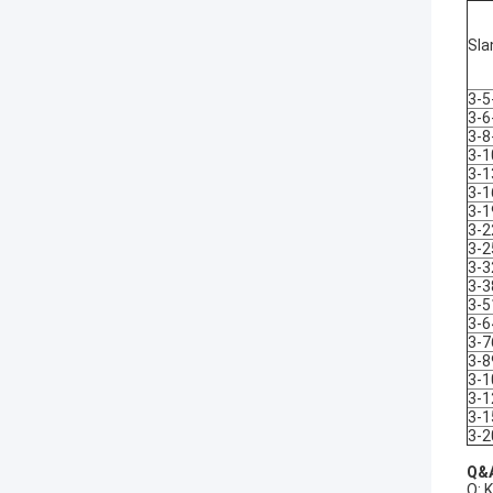
Sla
3-5
3-6
3-8
3-1
3-1
3-1
3-1
3-2
3-2
3-3
3-3
3-5
3-6
3-7
3-8
3-1
3-1
3-1
3-2
Q&
Q: 