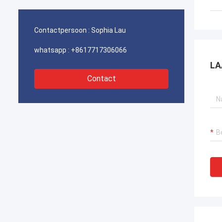
havenkraan verzekeren, bagger
havenk
voortstuwingssystemen en LNG-carrier
voorts
apparatuur.
appara
Contactpersoon :
Sophia Lau
whatsapp :
+8617717306066
LA
Contact