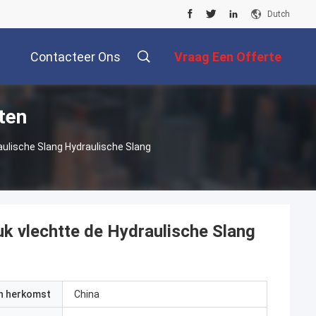
Dutch
Contacteer Ons
Vraag Een Offerte
ten
Aan
ulische Slang Hydraulische Slang
 vlechtte de Hydraulische Slang
an herkomst
China