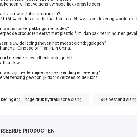
Ja, konden wij het volgens uw specifiek vereiste doen.
Wat zijn uw betalingstermijnen?
T/T (50% als desposit betaald, de rest 50% zal vóór levering worden bet
En wat is uw verpakkingsmethodes?
Verpak de producten eerst met plastic film, dan pak het in houten geval
Waar is uw de ladingshaven het meest dichtbijgelegen?
Shanghai, Qingdao of Tianjin, in China.
Keurt u kleine hoeveelheidsorde goed?
atuurlijk wij.
En wat zijn uw termijnen van verzending en levering?
De verzending gewoonlijk door overzees of de lucht.
keringen:
hoge druk hydraulische slang
olie bestand slang
ISEERDE PRODUCTEN