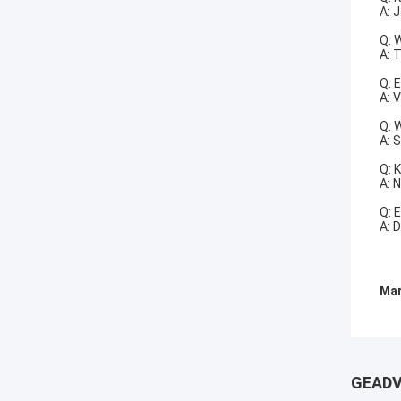
A: 
Q: 
A: 
Q: 
A: 
Q: 
A: 
Q: 
A: N
Q: 
A: 
Mar
GEADV