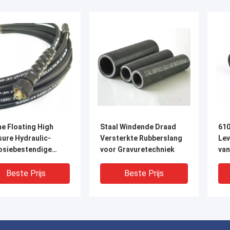
e Floating High
Staal Windende Draad
610
sure Hydraulic-
Versterkte Rubberslang
Lev
osiebestendige
voor Gravuretechniek
van
g
Sli
Beste Prijs
Beste Prijs