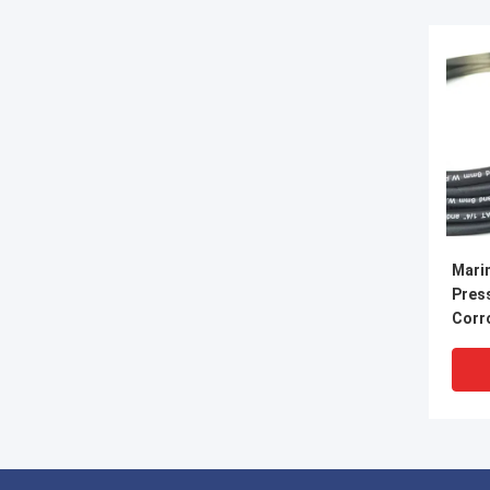
Marin
Pres
Corr
Slan