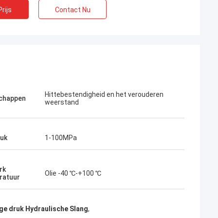
rijs
Contact Nu
Hittebestendigheid en het verouderen
chappen
weerstand
uk
1-100MPa
rk
Olie -40 ℃-+100 ℃
ratuur
e druk Hydraulische Slang
,