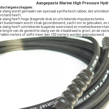
Aangepaste Marine High Pressure Hydra
ducteigenschappen:
De slang wordt gemaakt van speciaal synthetisch rubber, dat uitsteke
rstand heeft.
De slang heeft hoge dragende druk en uitstekende impulsprestaties.
Het buislichaam wordt strak gecombineerd, zacht om te gebruiken, en
De slang heeft uitstekende buigende weerstand en moeheidsweerstan
De lengte van de gevlechte slang van de staaldraad is groot, en de vas
ntallen meters of zelfs meer dan 100 meters worden geproduceerd.