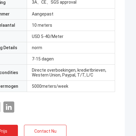
3A、CE、SGS approval
ing
mmer
Aangepast
elaantal
10 meters
USD 5-40/Meter
g Details
norm
7-15 dagen
Directe overboekingen, kredietbrieven,
condities
Western Union, Paypal, T/T, L/C
 vermogen
5000meters/week
rijs
Contact Nu