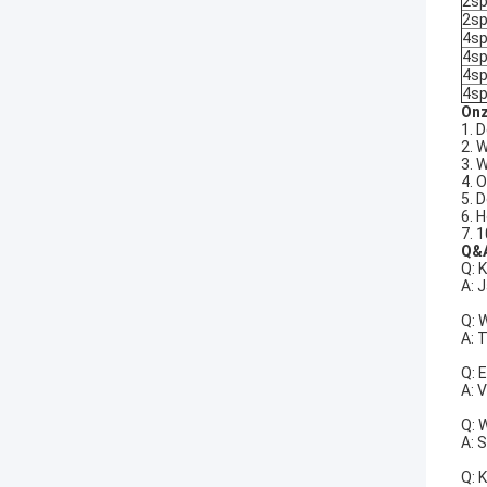
2sp
2sp
4sp
4sp
4sp
4sp
Onz
1. 
2. 
3. 
4. 
5. 
6. H
7. 
Q&
Q: 
A: 
Q: 
A: 
Q: 
A: 
Q: 
A: 
Q: 