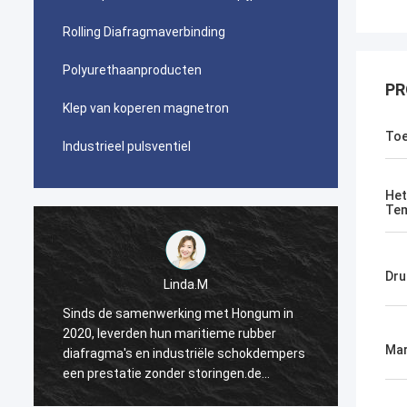
Rolling Diafragmaverbinding
Polyurethaanproducten
PR
Klep van koperen magnetron
Toe
Industrieel pulsventiel
Het
Tem
Dru
Linda.M
Sinds de samenwerking met Hongum in
Sinds 
2020, leverden hun maritieme rubber
2020, 
Mar
s
diafragma's en industriële schokdempers
diafra
een prestatie zonder storingen.de
een pr
ononderbroken werking van onze
ononde