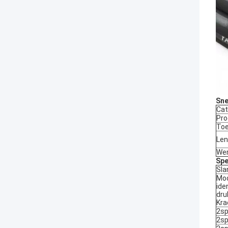
Sne
Cat
Pro
Toe
Len
Wer
Spe
Sla
Mod
ide
dru
Kra
2sp
2sp