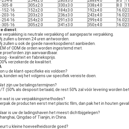
-254-8
254±2.0
280±3.0
288±4.0
8.0
1
-305-8
305±2.0
330±3.0
338±4.0
8.0
1
-152-16
152±2.0
184±3.0
192±4.0
16.0
2
-203-16
203±2.0
236±3.0
243±4.0
16.0
2
-254-16
254±2.0
291±3.0
299±4.0
16.0
2
-305-16
305±2.0
341±3.0
350±4.0
16.0
2
e dienst:
De verpakking is neutrale verpakking of aangepaste verpakking.
Wij zullen u binnen 24 uren antwoorden.
Wij zullen u ook de goede naverkoopdienst aanbieden.
OEM of ODM de orden worden ingestemd met.
De proeforden zijn aanvaardbaar.
oog - kwaliteit en fabrieksprijs.
100% verzekerde de kwaliteit.
A
Kon u de klant-specifieke eis voldoen?
Ja, konden wij het volgens uw specifiek vereiste doen.
Wat zijn uw betalingstermijnen?
T/T (50% als desposit betaald, de rest 50% zal vóór levering worden bet
En wat is uw verpakkingsmethodes?
Verpak de producten eerst met plastic film, dan pak het in houten geval
Waar is uw de ladingshaven het meest dichtbijgelegen?
Shanghai, Qingdao of Tianjin, in China.
Keurt u kleine hoeveelheidsorde goed?