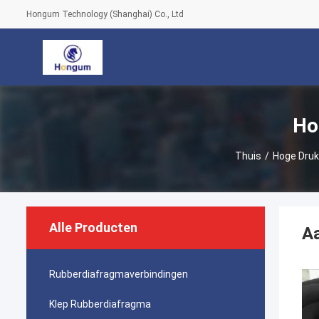
Hongum Technology (Shanghai) Co., Ltd
Ho
Thuis
/
Hoge Druk
Alle Producten
Aa
Rubberdiafragmaverbindingen
Klep Rubberdiafragma