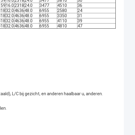
159
16.0
2318
24.0
3477
3810
30
159
16.0
2318
24.0
3477
4510
36
318
32.0
4636
48.0
6955
2580
24
318
32.0
4636
48.0
6955
3350
31
318
32.0
4636
48.0
6955
4110
39
318
32.0
4636
48.0
6955
4810
47
aald), L/C bij gezicht, en anderen haalbaar u, anderen.
len.