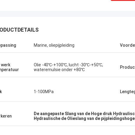
ODUCTDETAILS
passing
Marine, oliepijpleiding
Voorde
 werk
Olie -40℃-+100℃, lucht -30℃-+50℃,
Product
peratuur
wateremulsie onder +80℃
k
1-100MPa
Lengte
Linda.M
de samenwerking met Hongum in
leverden hun maritieme rubber
De aangepaste Slang van de Hoge druk Hydraulisc
keren
gma's en industriële schokdempers
Hydraulische de Olieslang van de pijpleidingshoge
estatie zonder storingen.de
rbroken werking van onze