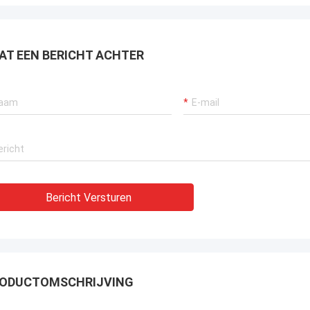
raan verzekeren, bagger
tuwingssystemen en LNG-carrier
tuur.
AT EEN BERICHT ACHTER
Bericht Versturen
ODUCTOMSCHRIJVING