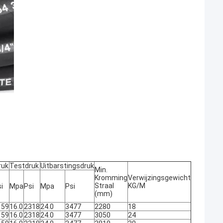
ruk
Testdruk
Uitbarstingsdruk
Min.
Kromming
Verwijzingsgewicht
Straal
KG/M
i
Mpa
Psi
Mpa
Psi
(mm)
159
16.0
2318
24.0
3477
2280
18
159
16.0
2318
24.0
3477
3050
24