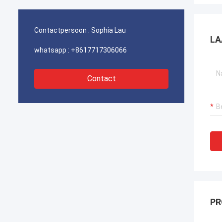
havenkraan verzekeren, bagger
havenk
voortstuwingssystemen en LNG-carrier
voorts
apparatuur.
appara
Contactpersoon :
Sophia Lau
LA
whatsapp :
+8617717306066
Contact
PR