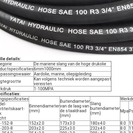
lle details:
egorie
De mariene slang van de hoge drukolie
ductspecificaties
6mm1000mm
passingswaaier
Aardolie, marine, oliepijpleiding
Kan volgens techniek worden aangepast
gtegrootte
vereisten
kdruk
1-100MPA
cificaties:
ngspecificaties
Werkd
Buitendiameter
Slang
el-
Binnendiameter
van de laag van
buitendiameter
ntiteitskaart-
(mm)
de staaldraad
Mpa
Ps
(mm)
k
(mm)
cht
-152-8
152±2.0
173±3.0
180±4.0
8.0
1
-203-8
203±2.0
225±3.0
232±4.0
8.0
1