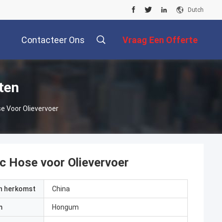
Dutch
Contacteer Ons
Vraag Een Offerte
Aan
ten
e Voor Olievervoer
c Hose voor Olievervoer
an herkomst
China
m
Hongum