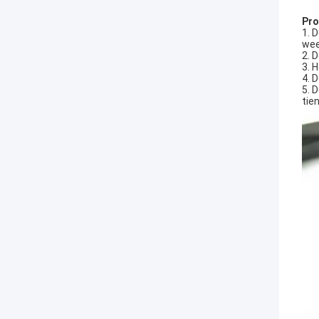
Pro
1. 
wee
2. 
3. 
4. 
5. 
tie