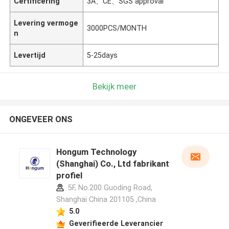
Certificering
3A、CE、SGS approval
Levering vermoge
3000PCS/MONTH
n
Levertijd
5-25days
Bekijk meer
ONGEVEER ONS
Hongum Technology
(Shanghai) Co., Ltd fabrikant
profiel
5F, No.200 Guoding Road,
Shanghai China 201105 ,China
5.0
Geverifieerde Leverancier