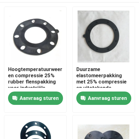
Hoogtemperatuurweerstand
Duurzame
en compressie 25%
elastomeerpakking
rubber flenspakking
met 25% compressie
voor industriële
en uitstekende
alkalische weerstand
Huis
Aanvraag sturen
Aanvraag sturen
Producten
Over ons