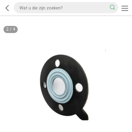
2
/
4