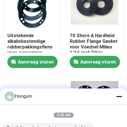
fabriekstour
Kwaliteitscontrole
Uitstekende
70 Shore A Hardheid
alkalisbestendige
Rubber Flange Gasket
rubberpakkingsflens
voor Voedsel Milieu
Nieuws
voor corrosieve
1/16 inch Dikte
omgevingen bij
Aanvraag sturen
Aanvraag sturen
chemische verwerking
Gevallen
Vraag een offerte
Hongum
Rubberdiafragmaverbindingen
9:39 AM
Klep Rubberdiafragma