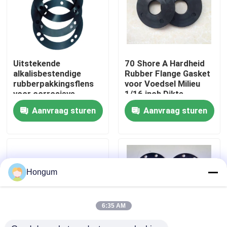
fabriekstour
Kwaliteitscontrole
Uitstekende
70 Shore A Hardheid
alkalisbestendige
Rubber Flange Gasket
rubberpakkingsflens
voor Voedsel Milieu
Nieuws
voor corrosieve
1/16 inch Dikte
omgevingen bij
Aanvraag sturen
Aanvraag sturen
chemische verwerking
Gevallen
Vraag een offerte
Hongum
Rubberdiafragmaverbindingen
6:35 AM
Klep Rubberdiafragma