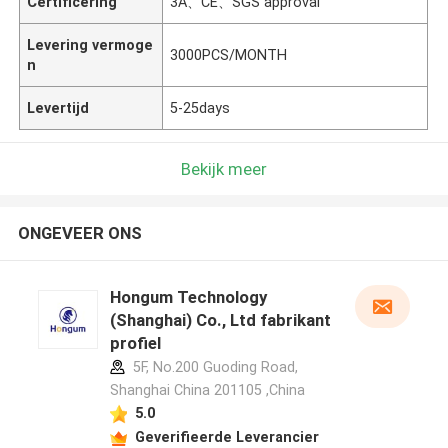
Certificering
3A、CE、SGS approval
Levering vermoge
3000PCS/MONTH
n
Levertijd
5-25days
Bekijk meer
ONGEVEER ONS
Hongum Technology
(Shanghai) Co., Ltd fabrikant
profiel
5F, No.200 Guoding Road,
Shanghai China 201105 ,China
5.0
Geverifieerde Leverancier