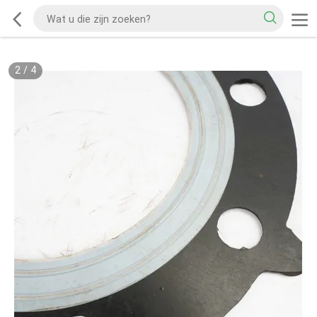
2
/
4