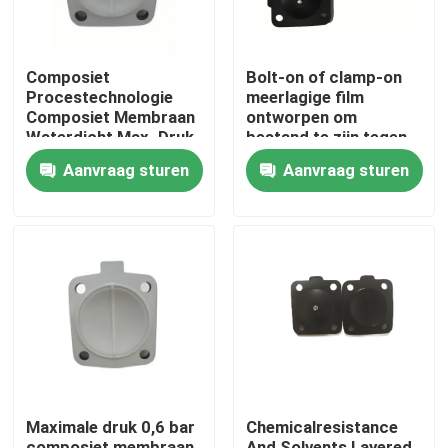
Composiet
Bolt-on of clamp-on
Procestechnologie
meerlagige film
Composiet Membraan
ontworpen om
Waterdicht Max. Druk
bestand te zijn tegen
0,6 Bar Ontworpen
chemische stoffen en
Aanvraag sturen
Aanvraag sturen
voor Langdurige
oplosmiddelen die de
Prestaties
prestaties van
industriële
verpakkingen
garanderen
Huis
Producten
Maximale druk 0,6 bar
Chemicalresistance
Over ons
composiet membraan
And Solvents Layered