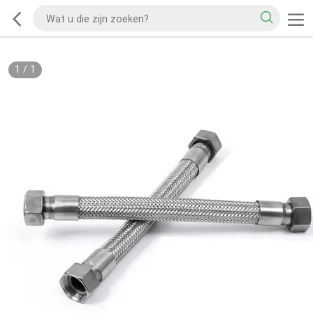
1
/
1