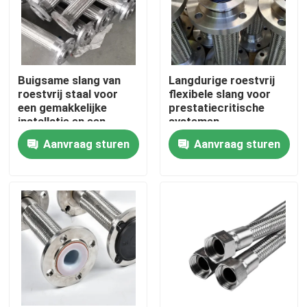
Buigsame slang van
Langdurige roestvrij
roestvrij staal voor
flexibele slang voor
een gemakkelijke
prestatiecritische
installatie en een
systemen
langdurige werking
Aanvraag sturen
Aanvraag sturen
Huis
Producten
Over ons