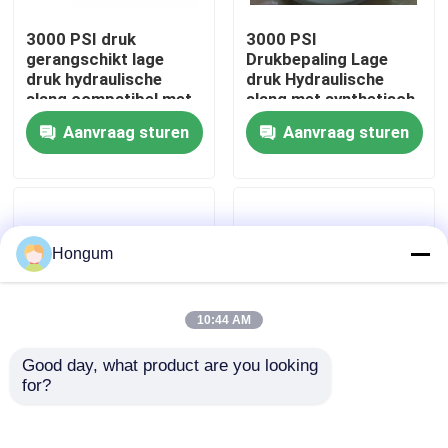
3000 PSI druk
3000 PSI
fabriekstour
gerangschikt lage
Drukbepaling Lage
druk hydraulische
druk Hydraulische
slang compatibel met
slang met synthetisch
crimp fittings
rubber binnenste buis
Kwaliteitscontrole
Aanvraag sturen
Aanvraag sturen
Nieuws
Gevallen
Hongum
Vraag een offerte
10:44 AM
Good day, what product are you looking 
Rubberdiafragmaverbindingen
for?
Slangen van
Crimp Fittings Lage
synthetisch rubber
druk Hydraulische
met een
slang Lengte 50ft
Klep Rubberdiafragma