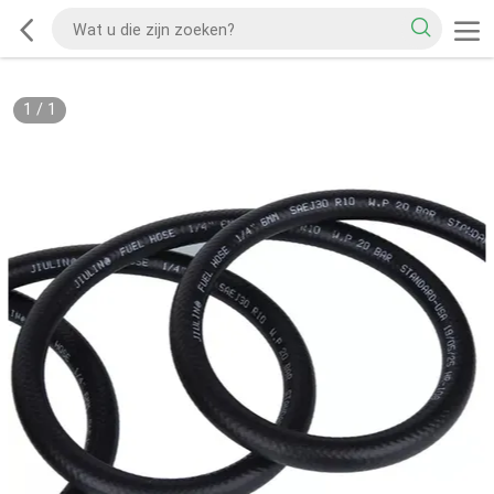
1
/
1