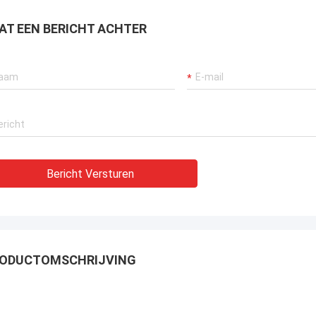
raan verzekeren, bagger
tuwingssystemen en LNG-carrier
AT EEN BERICHT ACHTER
tuur.
Bericht Versturen
ODUCTOMSCHRIJVING