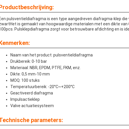
Productbeschrijving:
Een pulsventieldiafragma is een type aangedreven diafragma-klep die v
zwartHet is gemaakt van hoogwaardige materialen met een dikte van 
100pcs. Pulsklepdiafragma zorgt voor betrouwbare afdichting en is i
Kenmerken:
Naam van het product: pulsventieldiafragma
Drukbereik: 0-10 bar
Materiaal: NBR, EPDM, PTFE, FKM, enz.
Dikte: 0,5 mm-10 mm
MOQ: 100 stuks
Temperatuurbereik: -20°C~+200°C
Geactiveerd diafragma
Impulsactieklep
Valve actuatiesysteem
Technische parameters: