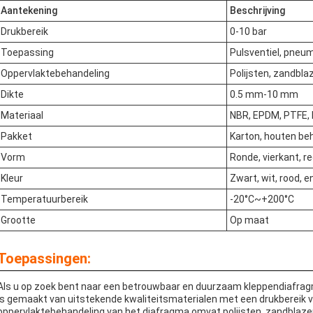
Aantekening
Beschrijving
Drukbereik
0-10 bar
Toepassing
Pulsventiel, pneum
Oppervlaktebehandeling
Polijsten, zandbla
Dikte
0.5 mm-10 mm
Materiaal
NBR, EPDM, PTFE, 
Pakket
Karton, houten beh
Vorm
Ronde, vierkant, r
Kleur
Zwart, wit, rood, e
Temperatuurbereik
-20°C~+200°C
Grootte
Op maat
Toepassingen:
Als u op zoek bent naar een betrouwbaar en duurzaam kleppendiafrag
is gemaakt van uitstekende kwaliteitsmaterialen met een drukbereik
oppervlaktebehandeling van het diafragma omvat polijsten, zandbla