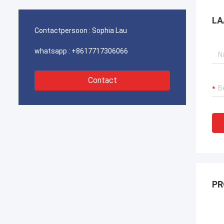
havenkraan verzekeren, bagger
havenk
voortstuwingssystemen en LNG-carrier
voorts
LA
apparatuur.
appara
Contactpersoon :
Sophia Lau
whatsapp :
+8617717306066
Contact
PR