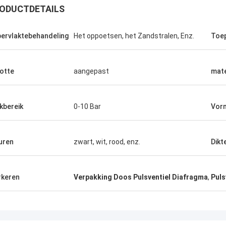
ODUCTDETAILS
ervlaktebehandeling
Het oppoetsen, het Zandstralen, Enz.
Toe
otte
aangepast
mate
kbereik
0-10 Bar
Vor
uren
zwart, wit, rood, enz.
Dikt
Linda.M
de samenwerking met Hongum in
keren
Verpakking Doos Pulsventiel Diafragma
,
Puls
leverden hun maritieme rubber
gma's en industriële schokdempers
estatie zonder storingen.de
rbroken werking van onze