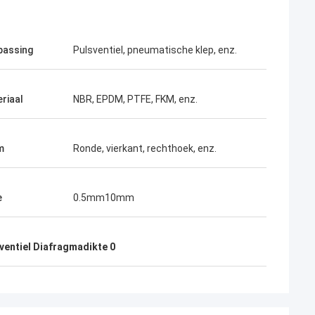
passing
Pulsventiel, pneumatische klep, enz.
riaal
NBR, EPDM, PTFE, FKM, enz.
m
Ronde, vierkant, rechthoek, enz.
e
0.5mm10mm
ventiel Diafragmadikte 0