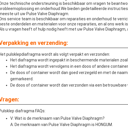
Onze technische ondersteuning is beschikbaar om vragen te beantwoorde
probleemoplossing en onderhoud.We bieden gedetailleerde instructies 
meeste uit uw Pulse Valve Diaphragm.
Ons service team is beschikbaar om reparaties en onderhoud te verri
beste onderdelen en materialen voor onze reparaties, en al ons werk i
Als u vragen heeft of hulp nodig heeft met uw Pulse Valve Diaphragm,
Verpakking en verzending:
Het pulsklepdiafragma wordt als volgt verpakt en verzonden:
Het diafragma wordt ingepakt in beschermende materialen zoals
Het diafragma wordt vervolgens in een doos of andere container
De doos of container wordt dan goed verzegeld en met de naam 
gemarkeerd.
De doos of container wordt dan verzonden via een betrouwbare 
Vragen:
Pulsklep diafragma FAQs:
V: Wat is de merknaam van Pulse Valve Diaphragm?
A: De merknaam van Pulse Valve Diaphragm is HONGUM.