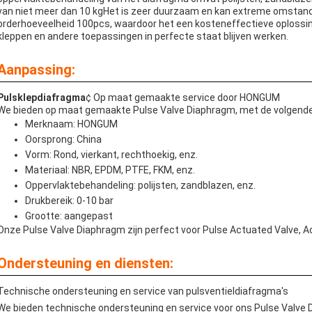
van niet meer dan 10 kgHet is zeer duurzaam en kan extreme omstan
orderhoeveelheid 100pcs, waardoor het een kosteneffectieve oplossing
kleppen en andere toepassingen in perfecte staat blijven werken.
Aanpassing:
Pulsklepdiafragma
¢ Op maat gemaakte service door HONGUM
We bieden op maat gemaakte Pulse Valve Diaphragm, met de volgend
Merknaam: HONGUM
Oorsprong: China
Vorm: Rond, vierkant, rechthoekig, enz.
Materiaal: NBR, EPDM, PTFE, FKM, enz.
Oppervlaktebehandeling: polijsten, zandblazen, enz.
Drukbereik: 0-10 bar
Grootte: aangepast
Onze Pulse Valve Diaphragm zijn perfect voor Pulse Actuated Valve, 
Ondersteuning en diensten:
Technische ondersteuning en service van pulsventieldiafragma's
We bieden technische ondersteuning en service voor ons Pulse Valve 