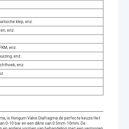
atische klep, enz.
zen, enz.
FKM, enz.
uizing, enz.
echthoek, enz.
nz.
ma, is Hongum Valve Diafragma de perfecte keuze.Het
 van 0-10 bar en een dikte van 0.5mm-10mm. De
zen en andere vormen van behandeling.met een vermogen