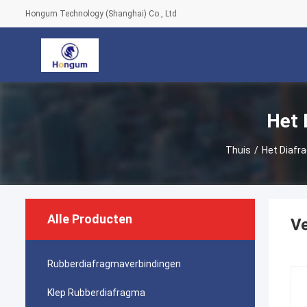
Hongum Technology (Shanghai) Co., Ltd
Het 
Thuis
/
Het Diafr
Alle Producten
Ve
Rubberdiafragmaverbindingen
Klep Rubberdiafragma