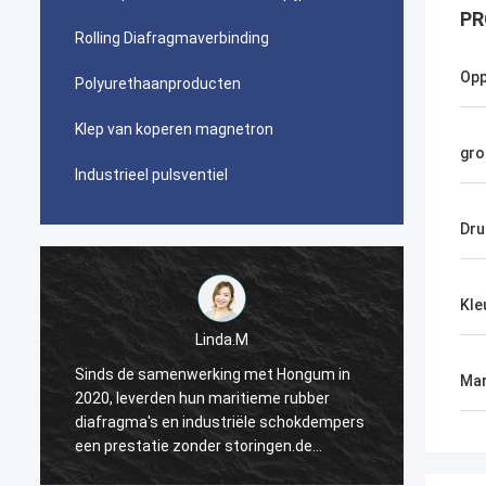
PR
Rolling Diafragmaverbinding
Opp
Polyurethaanproducten
Klep van koperen magnetron
gro
Industrieel pulsventiel
Dru
Kle
Linda.M
Sinds de samenwerking met Hongum in
Sinds 
Mar
2020, leverden hun maritieme rubber
2020, 
s
diafragma's en industriële schokdempers
diafra
een prestatie zonder storingen.de
een pr
ononderbroken werking van onze
ononde