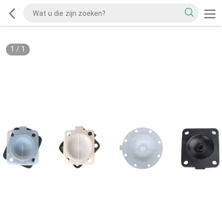
1
/
1