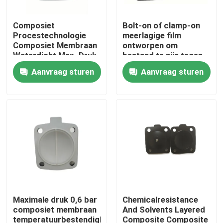
Composiet
Bolt-on of clamp-on
Procestechnologie
meerlagige film
Composiet Membraan
ontworpen om
Waterdicht Max. Druk
bestand te zijn tegen
0,6 Bar Ontworpen
chemische stoffen en
Aanvraag sturen
Aanvraag sturen
voor Langdurige
oplosmiddelen die de
Prestaties
prestaties van
industriële
verpakkingen
garanderen
Huis
Producten
Maximale druk 0,6 bar
Chemicalresistance
composiet membraan
And Solvents Layered
temperatuurbestendigheid
Composite Composite
Over ons