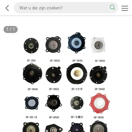
1
/
1