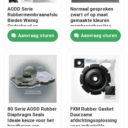
AODD Serie
Normaal gesproken
Rubbermembraanafsluitingen
zwart of op maat
Bieden Weinig
gemaakte kleuren
Onderhoud en
membraanbarrière
Consistente Tolerantie
temperatuur volgens
Aanvraag sturen
Aanvraag sturen
±0.02mm voor
het materiaal
Industriële Operaties
afdichtingselement
geschikt voor zware
omstandigheden
Huis
Producten
80 Serie AODD Rubber
FKM Rubber Gasket
Diaphragm Seals
Duurzame
Ideale keuze voor het
afdichtingsoplossing
handhaven van
voor industriële
Over ons