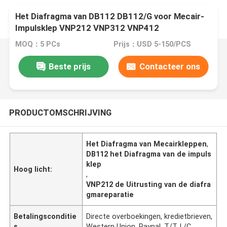
Het Diafragma van DB112 DB112/G voor Mecair-
Impulsklep VNP212 VNP312 VNP412
MOQ：5 PCs
Prijs：USD 5-150/PCS
Beste prijs
Contacteer ons
PRODUCTOMSCHRIJVING
Het Diafragma van Mecairkleppen
,
DB112 het Diafragma van de impuls
klep
Hoog licht:
,
VNP212 de Uitrusting van de diafra
gmareparatie
Betalingsconditie
Directe overboekingen, kredietbrieven,
s
Western Union, Paypal, T/T, L/C