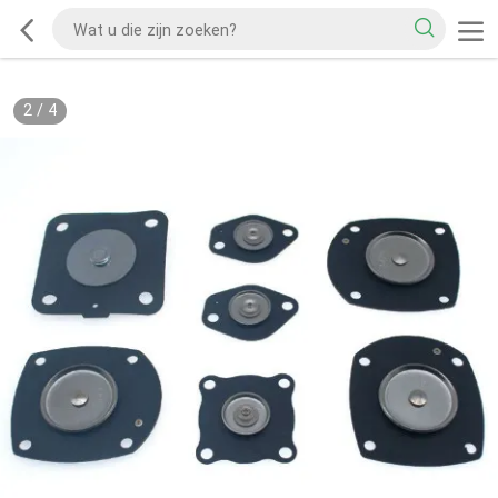
2
/
4