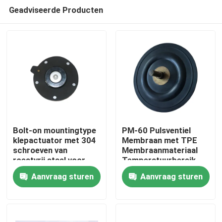
Geadviseerde Producten
Bolt-on mountingtype
PM-60 Pulsventiel
klepactuator met 304
Membraan met TPE
schroeven van
Membraanmateriaal
Huis
roestvrij staal voor
Temperatuurbereik
zware industriële
Min 20 Celsius tot Plus
Aanvraag sturen
Aanvraag sturen
toepassingen
150 Celsius Ideaal
Producten
voor Industriële
Apparatuur
Over ons