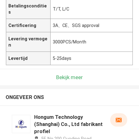
Betalingsconditie
T/T, L/C
s
Certificering
3A、CE、SGS approval
Levering vermoge
3000PCS/Month
n
Levertijd
5-25days
Bekijk meer
ONGEVEER ONS
Hongum Technology
(Shanghai) Co., Ltd fabrikant
profiel
5F, No.200 Guoding Road,