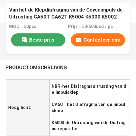
Van het de Klepdiafragma van de Goyenimpuls de
Uitrusting CA50T CA62T K5004 K5000 K5002
K5005
MOQ：20pcs
Prijs：30-500usd / pc
Beste prijs
Contacteer ons
PRODUCTOMSCHRIJVING
NBR-het Diafragmauitrusting van d
e Impulsklep
,
CA50T het Diafragma van de impul
Hoog licht:
sklep
,
K5000 de Uitrusting van de Diafrag
mareparatie