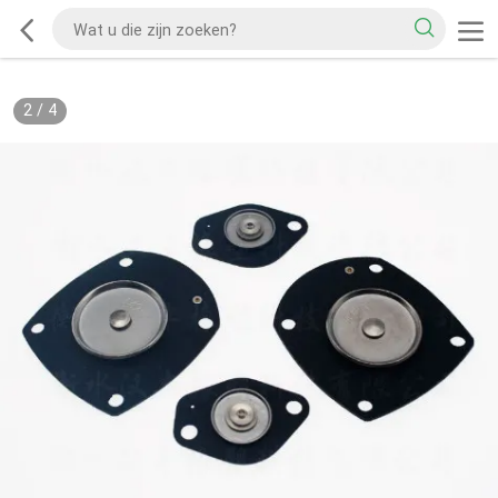
2
/
4