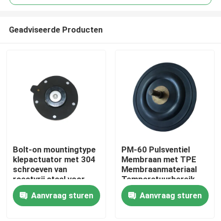
Geadviseerde Producten
Bolt-on mountingtype
PM-60 Pulsventiel
Huis
klepactuator met 304
Membraan met TPE
schroeven van
Membraanmateriaal
roestvrij staal voor
Temperatuurbereik
Producten
zware industriële
Min 20 Celsius tot Plus
Aanvraag sturen
Aanvraag sturen
toepassingen
150 Celsius Ideaal
voor Industriële
Over ons
Apparatuur