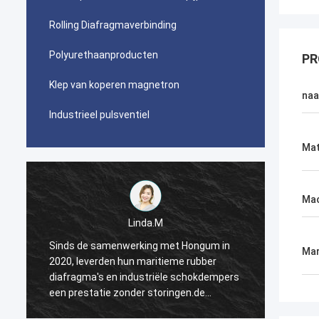
Rolling Diafragmaverbinding
Polyurethaanproducten
PR
Klep van koperen magnetron
na
Industrieel pulsventiel
Mat
Ma
Linda.M
Sinds de samenwerking met Hongum in
Sinds 
Mar
2020, leverden hun maritieme rubber
2020, 
s
diafragma's en industriële schokdempers
diafra
een prestatie zonder storingen.de
een pr
ononderbroken werking van onze
ononde