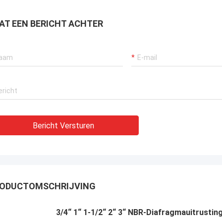
raan verzekeren, bagger
tuwingssystemen en LNG-carrier
AT EEN BERICHT ACHTER
tuur.
Bericht Versturen
ODUCTOMSCHRIJVING
3/4“ 1“ 1-1/2“ 2“ 3“ NBR-Diafragmauitrustin