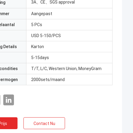
3A、CE、SGS approval
ing
mmer
Aangepast
elaantal
5 PCs
USD 5-150/PCS
g Details
Karton
5-15days
condities
T/T, L/C, Western Union, MoneyGram
 vermogen
2000sets/maand
rijs
Contact Nu