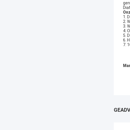
gen
Dia
Onz
1. 
2. 
3. 
4. 
5. 
6. H
7. 
Mar
GEADV