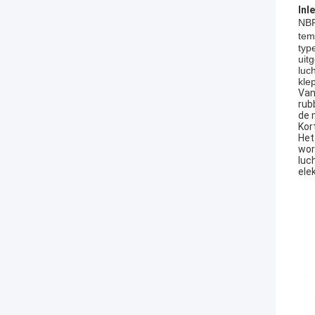
Inl
NBR
tem
typ
uit
luc
kle
Van
rub
de 
Kor
Het
wor
luc
ele