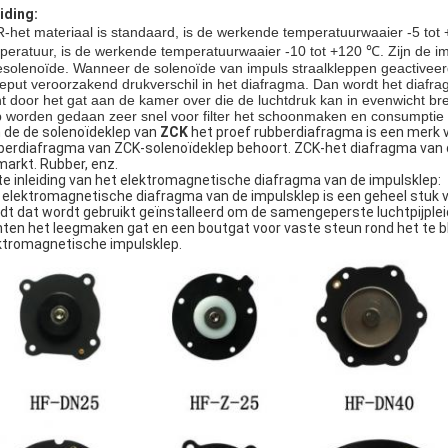
eiding:
-het materiaal is standaard, is de werkende temperatuurwaaier -5 tot +
peratuur, is de werkende temperatuurwaaier -10 tot +120 ℃. Zijn de im
esolenoïde. Wanneer de solenoïde van impuls straalkleppen geactiveerd 
geput veroorzakend drukverschil in het diafragma. Dan wordt het diafr
ht door het gat aan de kamer over die de luchtdruk kan in evenwicht br
p worden gedaan zeer snel voor filter het schoonmaken en consumptie 
 de de solenoïdeklep van
ZCK
het proef rubberdiafragma is een merk v
berdiafragma van ZCK-solenoïdeklep behoort. ZCK-het diafragma van d
markt. Rubber, enz.
te inleiding van het elektromagnetische diafragma van de impulsklep:
 elektromagnetische diafragma van de impulsklep is een geheel stuk
dt dat wordt gebruikt geïnstalleerd om de samengeperste luchtpijpleid
hten het leegmaken gat en een boutgat voor vaste steun rond het te blo
ktromagnetische impulsklep.