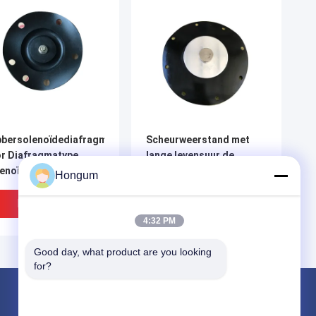
bersolenoïdediafragma
Scheurweerstand met
r Diafragmatype
lange levensuur de
enoïdekleppen
Klepdiafragma van de 14
Hongum
Duimsolenoïde voor de
Verwijdering van het
Beste Prijs
Beste Prijs
Elektrische centralestof
4:32 PM
Good day, what product are you looking 
for?
Producten