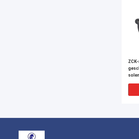
ZCK-
gesch
sole