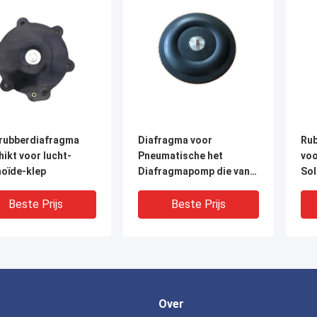
rubberdiafragma
Diafragma voor
Rub
ikt voor lucht-
Pneumatische het
voo
noïde-klep
Diafragmapomp die van
Sol
QBY Machines vervoeren
Beste Prijs
Beste Prijs
Over