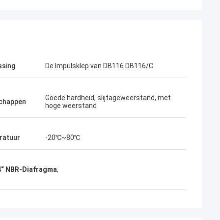
ssing
De Impulsklep van DB116 DB116/C
Goede hardheid, slijtageweerstand, met
chappen
hoge weerstand
ratuur
-20℃~80℃
4“ NBR-Diafragma
,