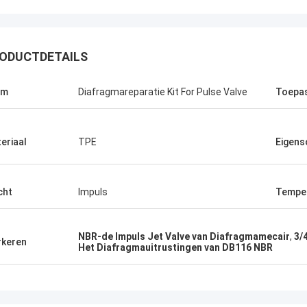
ODUCTDETAILS
am
Diafragmareparatie Kit For Pulse Valve
Toepa
eriaal
TPE
Eigens
cht
Impuls
Tempe
Linda.M
de samenwerking met Hongum in
NBR-de Impuls Jet Valve van Diafragmamecair
,
3/
keren
Het Diafragmauitrustingen van DB116 NBR
leverden hun maritieme rubber
gma's en industriële schokdempers
estatie zonder storingen.de
rbroken werking van onze