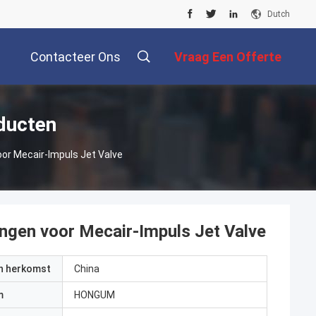
Dutch
Contacteer Ons
Vraag Een Offerte
Aan
ducten
oor Mecair-Impuls Jet Valve
ingen voor Mecair-Impuls Jet Valve
an herkomst
China
m
HONGUM