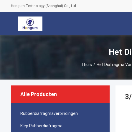
Hongum Technology (Shanghai) Co., Ltd
Het D
Thuis
/
Het Diafragma Van
Alle Producten
3/
Rubberdiafragmaverbindingen
Klep Rubberdiafragma