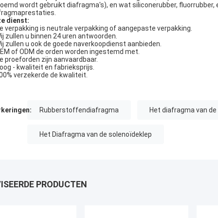
oemd wordt gebruikt diafragma's), en wat siliconerubber, fluorrubber, e
fragmaprestaties.
e dienst:
De verpakking is neutrale verpakking of aangepaste verpakking.
Wij zullen u binnen 24 uren antwoorden.
Wij zullen u ook de goede naverkoopdienst aanbieden.
OEM of ODM de orden worden ingestemd met.
De proeforden zijn aanvaardbaar.
oog - kwaliteit en fabrieksprijs.
100% verzekerde de kwaliteit.
keringen:
Rubberstoffendiafragma
Het diafragma van de
Het Diafragma van de solenoïdeklep
ISEERDE PRODUCTEN