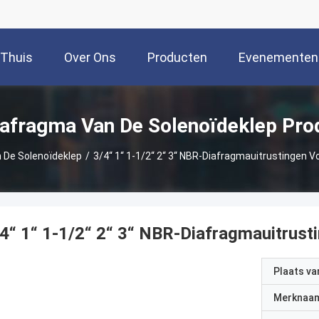
Thuis
Over Ons
Producten
Evenementen
iafragma Van De Solenoïdeklep Pro
 De Solenoïdeklep
/
3/4“ 1“ 1-1/2“ 2“ 3“ NBR-Diafragmauitrustingen V
4“ 1“ 1-1/2“ 2“ 3“ NBR-Diafragmauitrust
Plaats v
Merknaa