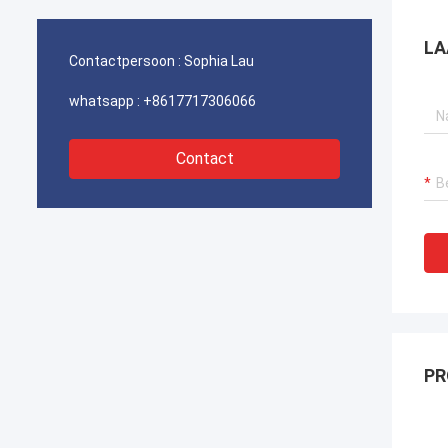
havenkraan verzekeren, bagger
havenk
voortstuwingssystemen en LNG-carrier
voorts
LA
apparatuur.
appara
Contactpersoon :
Sophia Lau
whatsapp :
+8617717306066
Contact
PR