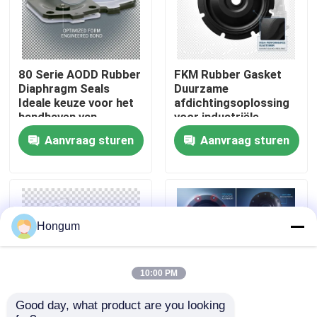
fabriekstour
80 Serie AODD Rubber
FKM Rubber Gasket
Kwaliteitscontrole
Diaphragm Seals
Duurzame
Ideale keuze voor het
afdichtingsoplossing
handhaven van
voor industriële
Nieuws
drukintegrititeit in
toepassingen, bestand
Aanvraag sturen
Aanvraag sturen
pneumatische en
tegen chemicaliën en
hydraulische systemen
extreme temperaturen
Gevallen
Vraag een offerte
Hongum
Rubberdiafragmaverbindingen
10:00 PM
Good day, what product are you looking 
Klep Rubberdiafragma