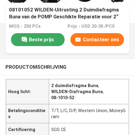
08101052 WILDEN-Uitrusting 2 Duimdiafragma
Buna van de POMP Geschikte Reparatie voor 2“
AIR IN WERKING GESTELDE DUBBELE
MOQ：250 PCs
Prijs：USD 20-30 /PCS
DAPHRAGM-POMPEN
Beste prijs
Contacteer ons
PRODUCTOMSCHRIJVING
2 duimdiafragma Buna
,
Hoog licht:
WILDEN-Diafragma Buna
,
08-1010-52
Betalingsconditie
T/T, L/C, D/P, Western Union, MoneyG
s
ram
Certificering
SGS CE