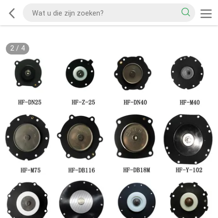
2
/
4