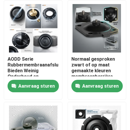
AODD Serie
Normaal gesproken
Rubbermembraanafsluitingen
zwart of op maat
Bieden Weinig
gemaakte kleuren
Onderhoud en
membraanbarrière
Consistente Tolerantie
temperatuur volgens
Aanvraag sturen
Aanvraag sturen
±0.02mm voor
het materiaal
Huis
Industriële Operaties
afdichtingselement
geschikt voor zware
omstandigheden
Producten
Over ons