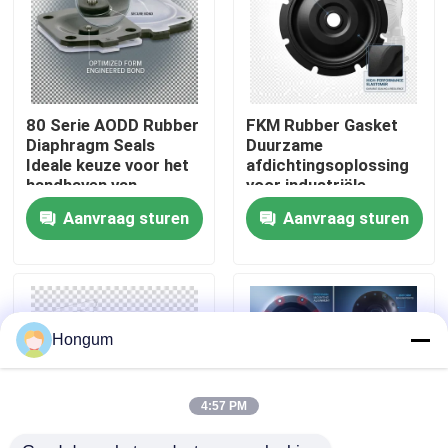
fabriekstour
Kwaliteitscontrole
80 Serie AODD Rubber
FKM Rubber Gasket
Diaphragm Seals
Duurzame
Ideale keuze voor het
afdichtingsoplossing
Nieuws
handhaven van
voor industriële
drukintegrititeit in
toepassingen, bestand
Aanvraag sturen
Aanvraag sturen
pneumatische en
tegen chemicaliën en
hydraulische systemen
extreme temperaturen
Gevallen
Vraag een offerte
Hongum
Rubberdiafragmaverbindingen
4:57 PM
Klep Rubberdiafragma