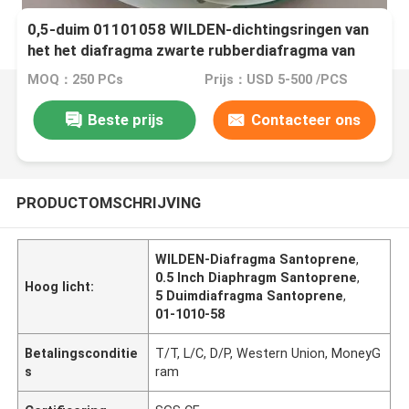
0,5-duim 01101058 WILDEN-dichtingsringen van
het het diafragma zwarte rubberdiafragma van
Diafragmasantoprene de rubber
MOQ：250 PCs
Prijs：USD 5-500 /PCS
Beste prijs
Contacteer ons
PRODUCTOMSCHRIJVING
WILDEN-Diafragma Santoprene
,
0.5 Inch Diaphragm Santoprene
,
Hoog licht:
5 Duimdiafragma Santoprene
,
01-1010-58
Betalingsconditie
T/T, L/C, D/P, Western Union, MoneyG
s
ram