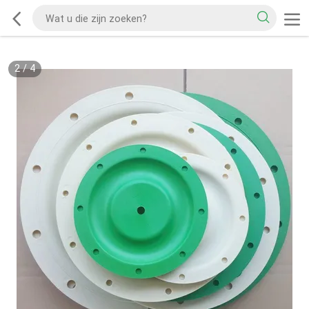
2
/
4