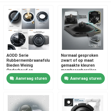
AODD Serie
Normaal gesproken
Rubbermembraanafsluitingen
zwart of op maat
Bieden Weinig
gemaakte kleuren
Onderhoud en
membraanbarrière
Consistente Tolerantie
temperatuur volgens
Huis
Aanvraag sturen
Aanvraag sturen
±0.02mm voor
het materiaal
Industriële Operaties
afdichtingselement
geschikt voor zware
Producten
omstandigheden
Over ons