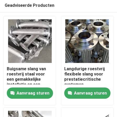
Geadviseerde Producten
Buigsame slang van
Langdurige roestvrij
roestvrij staal voor
flexibele slang voor
een gemakkelijke
prestatiecritische
Huis
installatie en een
systemen
langdurige werking
Aanvraag sturen
Aanvraag sturen
Producten
Over ons