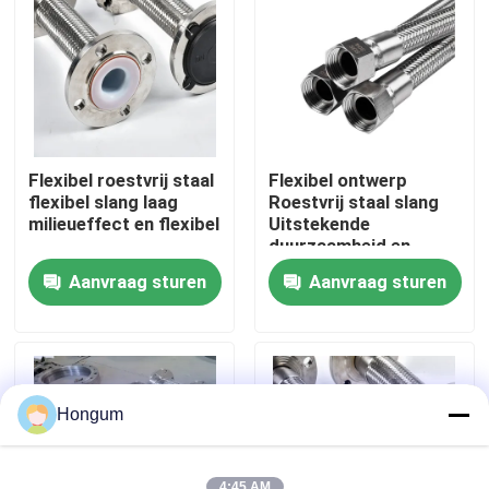
fabriekstour
Kwaliteitscontrole
Flexibel roestvrij staal
Flexibel ontwerp
Nieuws
flexibel slang laag
Roestvrij staal slang
milieueffect en flexibel
Uitstekende
duurzaamheid en
veelzijdigheid
Gevallen
Aanvraag sturen
Aanvraag sturen
Vraag een offerte
Rubberdiafragmaverbindingen
Hongum
Klep Rubberdiafragma
4:45 AM