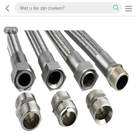
2
/
4