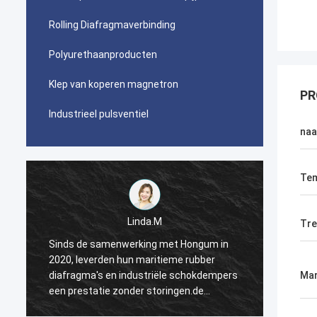
Rolling Diafragmaverbinding
Polyurethaanproducten
Klep van koperen magnetron
PR
Industrieel pulsventiel
na
Tem
Linda.M
Tre
Sinds de samenwerking met Hongum in
Sinds 
2020, leverden hun maritieme rubber
2020, 
s
diafragma's en industriële schokdempers
diafra
Mar
een prestatie zonder storingen.de
een pr
ononderbroken werking van onze
ononde