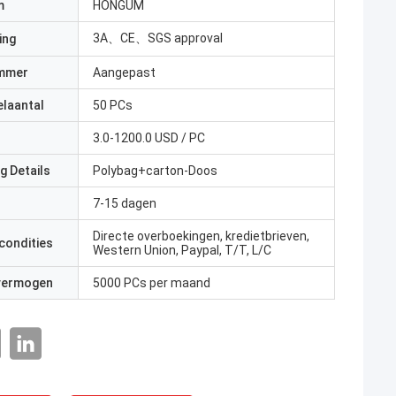
m
HONGUM
3A、CE、SGS approval
ing
mmer
Aangepast
elaantal
50 PCs
3.0-1200.0 USD / PC
g Details
Polybag+carton-Doos
7-15 dagen
Directe overboekingen, kredietbrieven,
condities
Western Union, Paypal, T/T, L/C
 vermogen
5000 PCs per maand