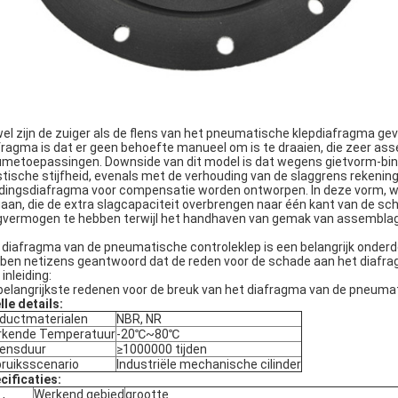
el zijn de zuiger als de flens van het pneumatische klepdiafragma gev
fragma is dat er geen behoefte manueel om is te draaien, die zeer assem
umetoepassingen. Downside van dit model is dat wegens gietvorm-bi
stische stijfheid, evenals met de verhouding van de slaggrens rekeni
dingsdiafragma voor compensatie worden ontworpen. In deze vorm, wo
gaan, die de extra slagcapaciteit overbrengen naar één kant van de s
gvermogen te hebben terwijl het handhaven van gemak van assembla
 diafragma van de pneumatische controleklep is een belangrijk onderd
ben netizens geantwoord dat de reden voor de schade aan het diafrag
inleiding:
belangrijkste redenen voor de breuk van het diafragma van de pneumati
lle details:
ductmaterialen
NBR, NR
kende Temperatuur
-20℃~80℃
ensduur
≥1000000 tijden
ruiksscenario
Industriële mechanische cilinder
cificaties:
Werkend gebied
grootte