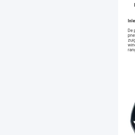
Inl
De 
pne
zui
win
ran