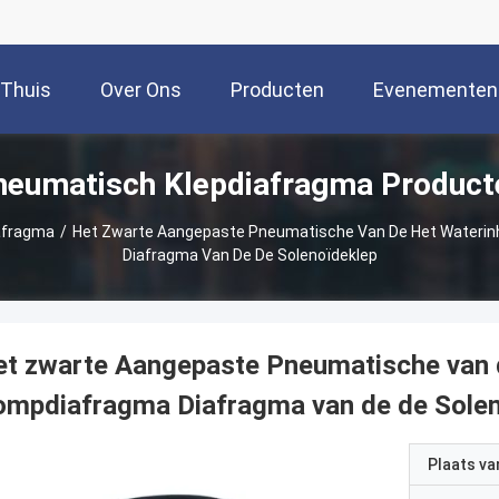
Thuis
Over Ons
Producten
Evenementen
neumatisch Klepdiafragma Product
afragma
/
Het Zwarte Aangepaste Pneumatische Van De Het Wateri
Diafragma Van De De Solenoïdeklep
t zwarte Aangepaste Pneumatische van 
ompdiafragma Diafragma van de de Solen
Plaats v