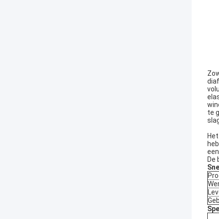
Zow
dia
vol
ela
win
te 
sla
Het
heb
een 
De 
Sne
Pro
Wer
Lev
Geb
Spe