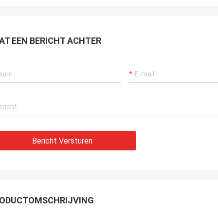
raan verzekeren, bagger
tuwingssystemen en LNG-carrier
tuur.
AT EEN BERICHT ACHTER
Bericht Versturen
ODUCTOMSCHRIJVING