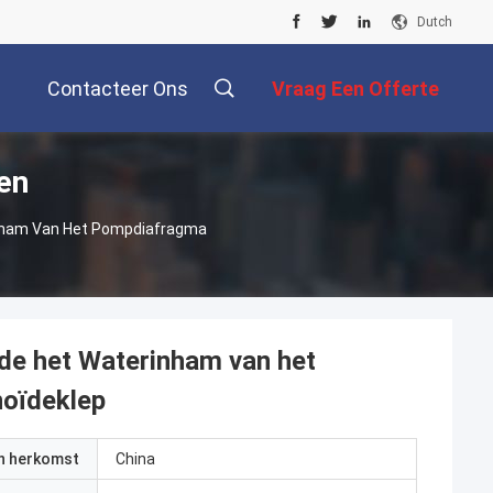
Dutch
Contacteer Ons
Vraag Een Offerte
en
Aan
nham Van Het Pompdiafragma
de het Waterinham van het
oïdeklep
an herkomst
China