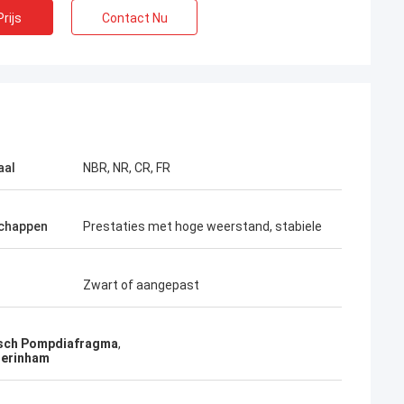
rijs
Contact Nu
aal
NBR, NR, CR, FR
chappen
Prestaties met hoge weerstand, stabiele
Zwart of aangepast
sch Pompdiafragma
,
terinham