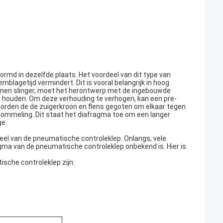
ormd in dezelfde plaats. Het voordeel van dit type van
blagetijd vermindert. Dit is vooral belangrijk in hoog
nnen slinger, moet het herontwerp met de ingebouwde
ng houden. Om deze verhouding te verhogen, kan een pre-
rden de de zuigerkroon en flens gegoten om elkaar tegen
chommeling. Dit staat het diafragma toe om een langer
ge.
eel van de pneumatische controleklep. Onlangs, vele
ma van de pneumatische controleklep onbekend is. Hier is
sche controleklep zijn: