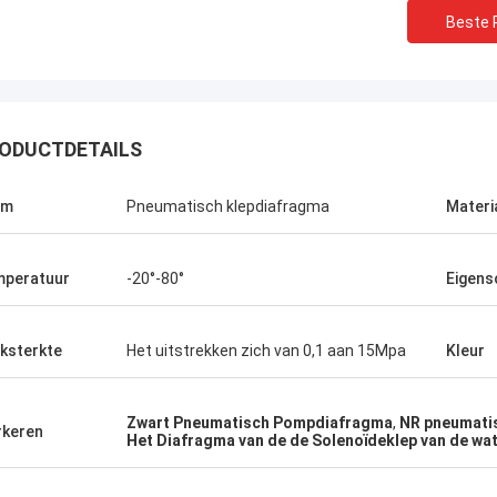
Beste P
ODUCTDETAILS
am
Pneumatisch klepdiafragma
Materi
peratuur
-20°-80°
Eigens
Linda.M
ksterkte
Het uitstrekken zich van 0,1 aan 15Mpa
Kleur
de samenwerking met Hongum in
leverden hun maritieme rubber
Zwart Pneumatisch Pompdiafragma
,
NR pneumati
gma's en industriële schokdempers
keren
Het Diafragma van de de Solenoïdeklep van de wa
estatie zonder storingen.de
rbroken werking van onze