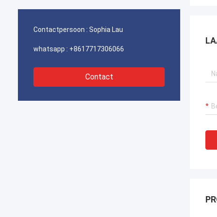
havenkraan verzekeren, bagger
havenk
voortstuwingssystemen en LNG-carrier
voorts
apparatuur.
appara
Contactpersoon :
Sophia Lau
LA
whatsapp :
+8617717306066
Contact
PR