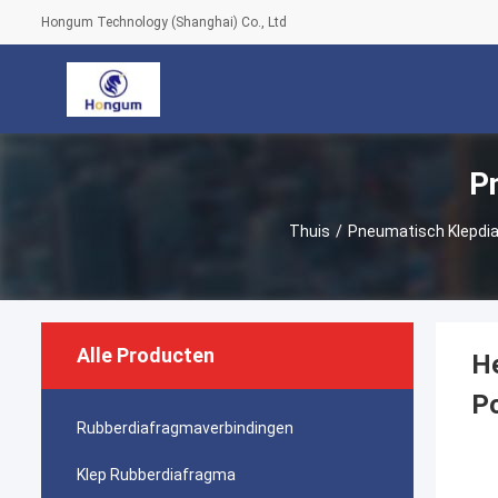
Hongum Technology (Shanghai) Co., Ltd
P
Thuis
/
Pneumatisch Klepdi
Alle Producten
He
P
Rubberdiafragmaverbindingen
Klep Rubberdiafragma