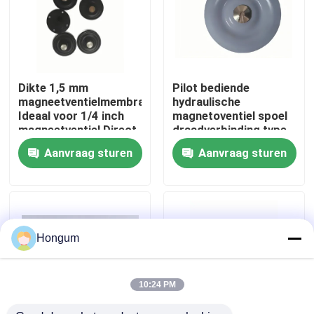
fabriekstour
Kwaliteitscontrole
Dikte 1,5 mm
Pilot bediende
magneetventielmembraan
hydraulische
Ideaal voor 1/4 inch
magnetoventiel spoel
Nieuws
magneetventiel Direct
draadverbinding type
werkend pilotgestuurd
ontworpen voor
Aanvraag sturen
Aanvraag sturen
ventiel Type Gebruik
prestaties in
hydraulische
Gevallen
circuitbesturing
Vraag een offerte
Hongum
Rubberdiafragmaverbindingen
10:24 PM
Klep Rubberdiafragma