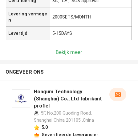
Certificering
3A、CE、SGS approval
Levering vermoge
2000SETS/MONTH
n
Levertijd
5-15DAYS
Bekijk meer
ONGEVEER ONS
Hongum Technology
(Shanghai) Co., Ltd fabrikant
profiel
5F, No.200 Guoding Road,
Shanghai China 201105 ,China
5.0
Geverifieerde Leverancier