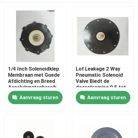
1/4 Inch Solenoidklep
Lof Leakage 2 Way
Membraan met Goede
Pneumatic Solenoid
Afdichting en Breed
Valve Biedt de
Aansluitmatenbereik
doorstroming 0,5 tot
1/4 Inch tot 2 Inch
5 Lmin in Pneumatic
Huis
Aanvraag sturen
Aanvraag sturen
voor Veelzijdigheid
System
Producten
Over ons