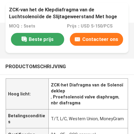
ZCK-van het de Klepdiafragma van de
Luchtsolenoïde de Slijtageweerstand Met hoge
weerstand voor Aan-uit- Solenoïdeklep
MOQ：5sets
Prijs：USD 5-150/PCS
Beste prijs
Contacteer ons
PRODUCTOMSCHRIJVING
ZCK-het Diafragma van de Solenoï
deklep
Hoog licht:
,
Proefsolenoid valve diaphragm
,
nbr diafragma
Betalingsconditie
T/T, L/C, Western Union, MoneyGram
s