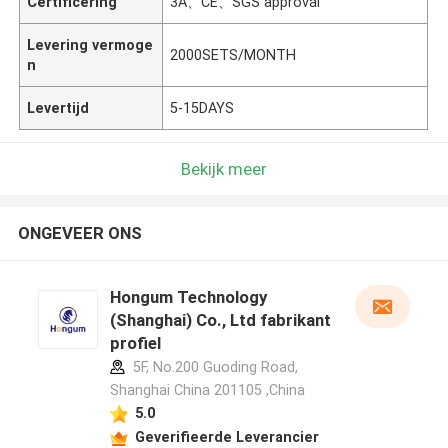
Certificering
3A、CE、SGS approval
Levering vermoge
2000SETS/MONTH
n
Levertijd
5-15DAYS
Bekijk meer
ONGEVEER ONS
Hongum Technology
(Shanghai) Co., Ltd fabrikant
profiel
5F, No.200 Guoding Road,
Shanghai China 201105 ,China
5.0
Geverifieerde Leverancier