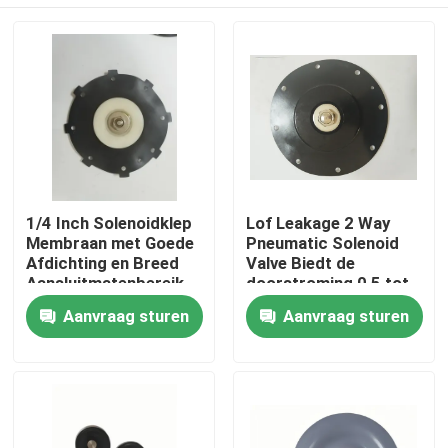
1/4 Inch Solenoidklep
Lof Leakage 2 Way
Membraan met Goede
Pneumatic Solenoid
Afdichting en Breed
Valve Biedt de
Aansluitmatenbereik
doorstroming 0,5 tot
1/4 Inch tot 2 Inch
5 Lmin in Pneumatic
Huis
Aanvraag sturen
Aanvraag sturen
voor Veelzijdigheid
System
Producten
Over ons