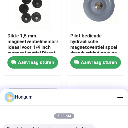
fabriekstour
Kwaliteitscontrole
Dikte 1,5 mm
Pilot bediende
magneetventielmembraan
hydraulische
Ideaal voor 1/4 inch
magnetoventiel spoel
Nieuws
magneetventiel Direct
draadverbinding type
werkend pilotgestuurd
ontworpen voor
Aanvraag sturen
Aanvraag sturen
ventiel Type Gebruik
prestaties in
hydraulische
Gevallen
circuitbesturing
Vraag een offerte
Hongum
Rubberdiafragmaverbindingen
5:38 AM
Klep Rubberdiafragma