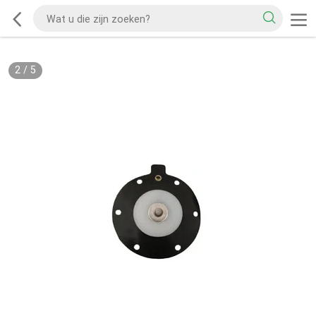
2
/
5