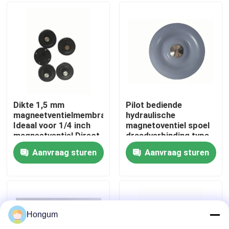
fabriekstour
Kwaliteitscontrole
Nieuws
Dikte 1,5 mm
Pilot bediende
magneetventielmembraan
hydraulische
Ideaal voor 1/4 inch
magnetoventiel spoel
Gevallen
magneetventiel Direct
draadverbinding type
werkend pilotgestuurd
ontworpen voor
Aanvraag sturen
Aanvraag sturen
ventiel Type Gebruik
prestaties in
Vraag een offerte
hydraulische
circuitbesturing
Rubberdiafragmaverbindingen
Hongum
Klep Rubberdiafragma