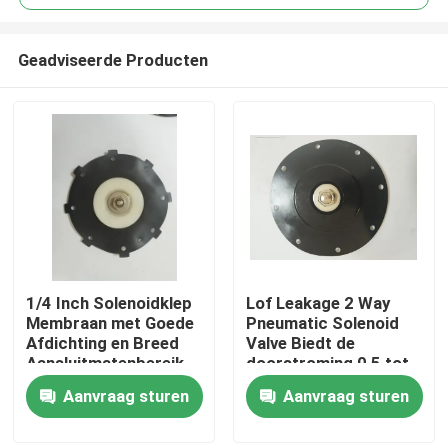
Geadviseerde Producten
1/4 Inch Solenoidklep
Lof Leakage 2 Way
Huis
Membraan met Goede
Pneumatic Solenoid
Afdichting en Breed
Valve Biedt de
Aansluitmatenbereik
doorstroming 0,5 tot
Producten
1/4 Inch tot 2 Inch
5 Lmin in Pneumatic
Aanvraag sturen
Aanvraag sturen
voor Veelzijdigheid
System
Over ons