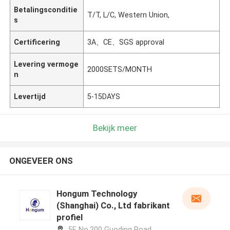
Betalingsconditie
T/T, L/C, Western Union,
s
Certificering
3A、CE、SGS approval
Levering vermoge
2000SETS/MONTH
n
Levertijd
5-15DAYS
Bekijk meer
ONGEVEER ONS
Hongum Technology
(Shanghai) Co., Ltd fabrikant
profiel
5F, No.200 Guoding Road,