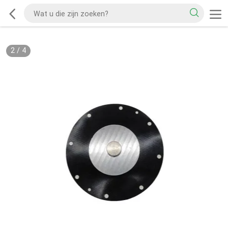
2
/
4