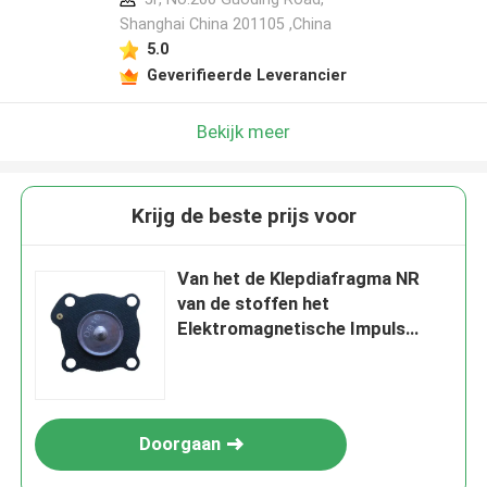
Shanghai China 201105 ,China
5.0
Geverifieerde Leverancier
Bekijk meer
Krijg de beste prijs voor
Van het de Klepdiafragma NR
van de stoffen het
Elektromagnetische Impuls
Diafragma van de de
Solenoïdeklep van Cr Fr NBR
Materiële
Doorgaan