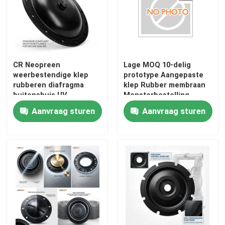
CR Neopreen
Lage MOQ 10-delig
weerbestendige klep
prototype Aangepaste
rubberen diafragma
klep Rubber membraan
buitenshuis UV
Monsterbestelling
ozonbestendige op
Snelle draai
Aanvraag sturen
Aanvraag sturen
maat gevormd
spuitgietmatrijs