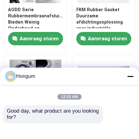
AODD Serie
FKM Rubber Gasket
Rubbermembraanafsluitingen
Duurzame
Bieden Weinig
afdichtingsoplossing
Onderhoud en
voor industriële
Consistente Tolerantie
toepassingen, bestand
Aanvraag sturen
Aanvraag sturen
±0.02mm voor Industriële
tegen chemicaliën en
Operaties
extreme temperaturen
Hongum
12:52 AM
Good day, what product are you looking 
for?
Gevulkaniseerde rubber
Chemische bestandheid
membraanafsluitingen
tegen zuren
voor
Diafragmabarrière die
voedselverwerkingsomgevingen,
een laag onderhoud en