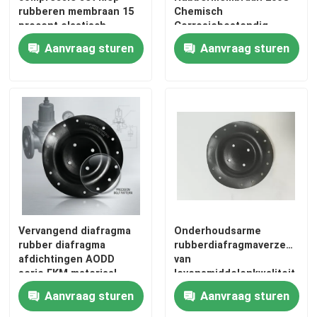
rubberen membraan 15
Chemisch
procent elastisch
Corrosiebestendig
herstel EPDM
Aangepaste Grootte Op
Aanvraag sturen
Aanvraag sturen
hoge temperatuur
Vervangend diafragma
Onderhoudsarme
rubber diafragma
rubberdiafragmaverzegelin
afdichtingen AODD
van
serie FKM materiaal
levensmiddelenkwaliteit
Duurzame en
met fysische en
Aanvraag sturen
Aanvraag sturen
afdichtingsoplossing
chemische
voor industriële
eigenschappen,