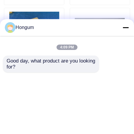
toepassingen
ontworpen voor
industriële doeleinden
Hongum
4:09 PM
Good day, what product are you looking 
for?
Hoogwaardige, door
Elastische
spuitvorming gevormde
rekventielafdichtingspakkin
polyurethaan elastische
Duurzaam diafragma
pad TPU
materiaal Geschikt voor
industriële
Huis
Aanvraag sturen
Aanvraag sturen
toepassingen en
prestaties
Producten
Thuis
Ongeveer ons
Contacteer ons
Desktop Site
Sitemap
Privacybeleid
Over ons